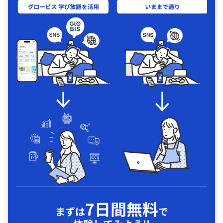
7日間無料
まずは
で