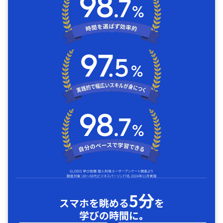
5分
スマホを眺める
を
学びの時間に｡