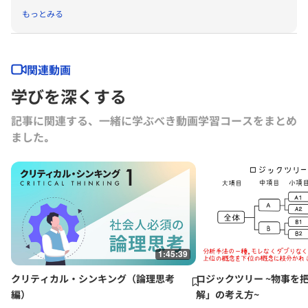
画・構成・執筆を担当。主に「グロービスMBA」シリーズ、「グロー
もっとみる
ビスの実感するMBA」シリーズ（ともにダイヤモンド社刊）、「グロ
ービスMBA集中講座」シリーズ（PHP研究所刊）の編集・執筆に携わ
る。近著に『チーム思考』（共著、東洋経済新報社）など
関連動画
学びを深くする
記事に関連する、一緒に学ぶべき動画学習コースをまとめ
ました｡
1:45:39
クリティカル・シンキング（論理思考
ロジックツリー ~物事を
編）
解」の考え方~