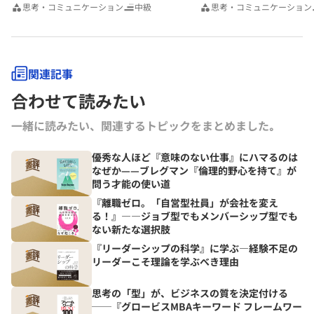
思考・コミュニケーション
中級
思考・コミュニケーション
関連記事
合わせて読みたい
一緒に読みたい、関連するトピックをまとめました｡
優秀な人ほど『意味のない仕事』にハマるのは
なぜか——ブレグマン『倫理的野心を持て』が
問う才能の使い道
『離職ゼロ。「自営型社員」が会社を変え
る！』――ジョブ型でもメンバーシップ型でも
ない新たな選択肢
『リーダーシップの科学』に学ぶ―経験不足の
リーダーこそ理論を学ぶべき理由
思考の「型」が、ビジネスの質を決定付ける
──『グロービスMBAキーワード フレームワー