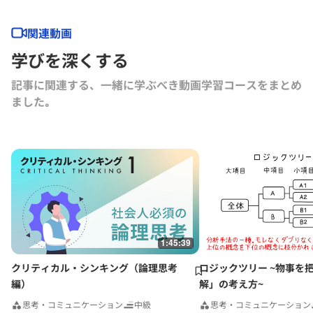
育、まちづくり、ライフデザインなどに関する実験的プロジェクトや研
究活動を企画・実施。 近年は多数の報道・情報番組にコメンテーター
関連動画
として出演し、東京と地元福井の2拠点で生活・活動中。
学びを深くする
記事に関連する、一緒に学ぶべき動画学習コースをまとめ
ました｡
1:45:39
クリティカル・シンキング（論理思考
ロジックツリー ~物事を
編）
解」の考え方~
思考・コミュニケーション
中級
思考・コミュニケーション