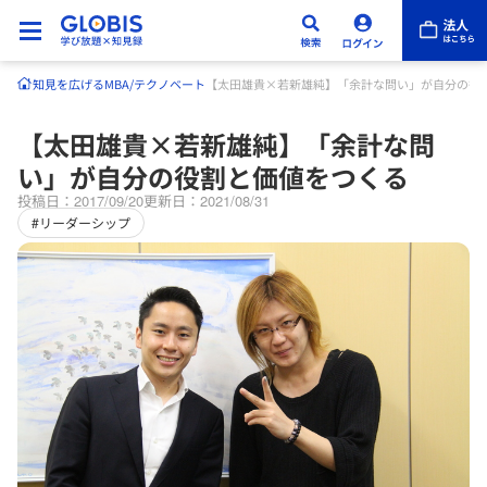
知見を広げる
MBA/テクノベート
【太田雄貴×若新雄純】「余計な問い」が自分の役
【太田雄貴×若新雄純】「余計な問
い」が自分の役割と価値をつくる
投稿日：2017/09/20
更新日：2021/08/31
#リーダーシップ