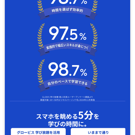
5分
スマホを眺める
を
学びの時間に｡