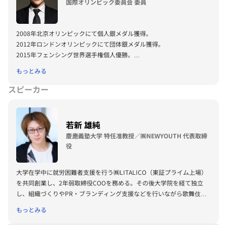
国際オリンピック委員会 委員
2008年北京オリンピックにて個人銀メダル獲得。
2012年ロンドンオリンピックにて団体銀メダル獲得。
2015年フェンシング世界選手権個人優勝。
2016年に現役引退。
もっとみる
2016年11月 国際フェンシング連盟 理事に就任。
2017年8月、日本フェンシング協会会長に就任。（2021/6/19退任）
スピーカー
2018年12月、国際フェンシング連盟副会長に就任。（2021/11/28退
任）
2021年8月、国際オリンピック委員会 アスリート委員に就任。
若新 雄純
慶應義塾大学 特任准教授／㈱NEWYOUTH 代表取締
役
大学在学中に就労困難者支援を行う㈱LITALICO（東証プライム上場）
を共同創業し、2年弱取締役COOを務める。その後大学院を経て独立
し、組織づくりやPR・ブランディング支援などを行いながら歌舞伎町
でバー経営するなど独自のスタイルを模索。 現在は、企画プロデュー
もっとみる
ス会社を経営しながら、大学ではコミュニケーションデザインの研究ラ
ボを運営。人間関係・コミュニケーション、感情表現、キャリア・教