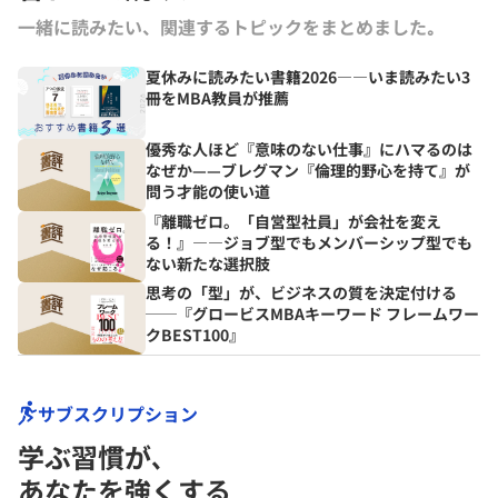
一緒に読みたい、関連するトピックをまとめました｡
夏休みに読みたい書籍2026――いま読みたい3
冊をMBA教員が推薦
優秀な人ほど『意味のない仕事』にハマるのは
なぜか——ブレグマン『倫理的野心を持て』が
問う才能の使い道
『離職ゼロ。「自営型社員」が会社を変え
る！』――ジョブ型でもメンバーシップ型でも
ない新たな選択肢
思考の「型」が、ビジネスの質を決定付ける
──『グロービスMBAキーワード フレームワー
クBEST100』
サブスクリプション
学ぶ習慣が､
あなたを強くする