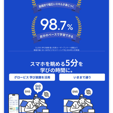
5分
スマホを眺める
を
学びの時間に｡