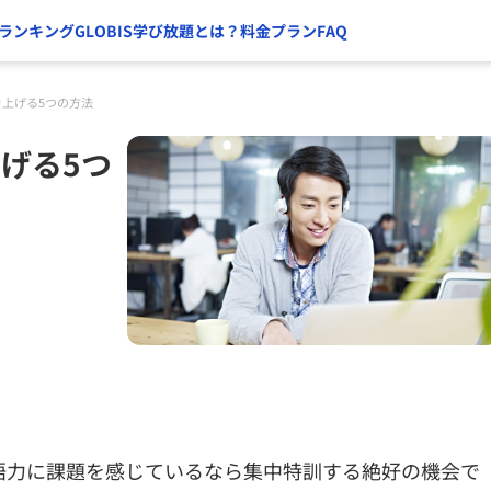
ランキング
GLOBIS学び放題とは？
料金プラン
FAQ
を上げる5つの方法
げる5つ
語力に課題を感じているなら集中特訓する絶好の機会で