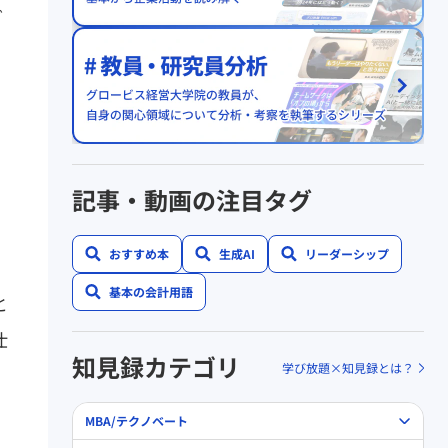
グ
記事・動画の注目タグ
おすすめ本
生成AI
リーダーシップ
基本の会計用語
と
仕
知見録カテゴリ
学び放題×知見録とは？
MBA/テクノベート