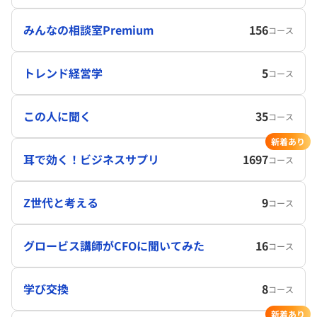
みんなの相談室Premium
156
コース
トレンド経営学
5
コース
この人に聞く
35
コース
新着あり
耳で効く！ビジネスサプリ
1697
コース
Z世代と考える
9
コース
グロービス講師がCFOに聞いてみた
16
コース
学び交換
8
コース
新着あり