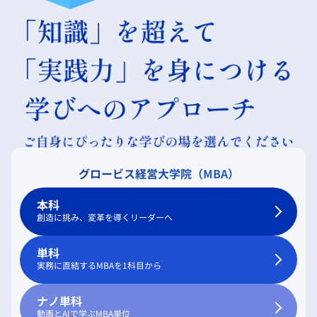
グロービス経営大学院（MBA）
本科
創造に挑み、変革を導くリーダーへ
単科
実務に直結するMBAを1科目から
ナノ単科
動画とAIで学ぶMBA単位