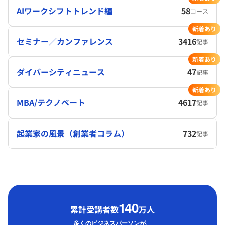
AIワークシフトトレンド編
58
コース
新着あり
セミナー／カンファレンス
3416
記事
新着あり
ダイバーシティニュース
47
記事
新着あり
MBA/テクノベート
4617
記事
起業家の風景（創業者コラム）
732
記事
1
40
累計受講者数
万人
多くのビジネスパーソンが、