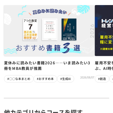
夏休みに読みたい書籍2026――いま読みたい3
雇用不安
冊をMBA教員が推薦
ぶ、AI
2026/08/07
#〇〇な本まとめ
#おすすめ本
#生成AI
#創造
他カテゴリからコースを探す