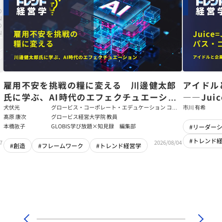
た
雇用不安を挑戦の糧に変える 川邊健太郎
アイドル
氏に学ぶ、AI時代のエフェクチュエーショ
――Jui
ン
強いチー
犬伏光
グロービス・コーポレート・エデュケーション コー
市川 有希
ポレート・ソリューション・チーム コンサルタント
髙原 康次
グロービス経営大学院 教員
本橋敦子
GLOBIS学び放題×知見録 編集部
#リーダー
#トレンド
7
2026/08/04
#創造
#フレームワーク
#トレンド経営学