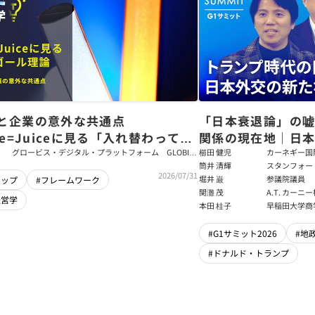
と企業の意外な共通点
「日本衰退論」の
ce=Juiceに見る「入れ替わっても
関係の現在地｜日本
ム」をつくるパス・ゴール理論
戦略【櫛田健児×
グロービス・デジタル・プラットフォーム GLOBIS
櫛田 健児
カーネギー国
学び放題 編集部・コンテンツ開発チーム
ラムディレク
筒井 清輝
スタンフォー
輝】
2026/07/31
大学アジア太
堀井 巌
参議院議員
シップ
#フレームワーク
フェロー
関灘 茂
A.T. カー
経営学
本法人会長
本田 桂子
早稲田大学商
#G1サミット2026
#地
#ドナルド・トランプ