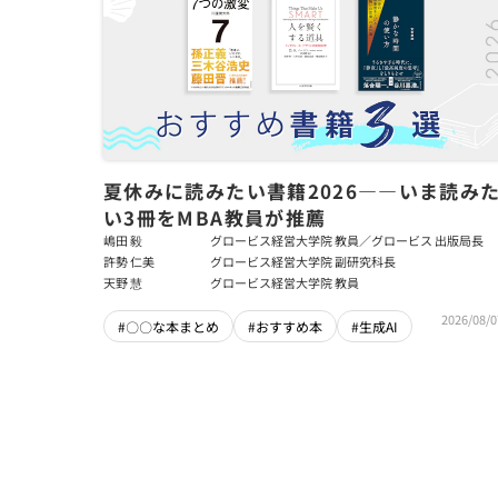
夏休みに読みたい書籍2026――いま読み
い3冊をMBA教員が推薦
嶋田 毅
グロービス経営大学院 教員／グロービス 出版局長
許勢 仁美
グロービス経営大学院 副研究科長
天野 慧
グロービス経営大学院 教員
2026/08/0
#〇〇な本まとめ
#おすすめ本
#生成AI