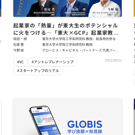
起業家の「熱量」が東大生のポテンシャル
に火をつける―「東大×GCP」起業家教育
を協創（後編）
坂田 一郎
東京大学大学院工学系研究科 教授、総長特別参与
3
松尾 豊
東京大学大学院工学系研究科 教授
今野 穣
グロービス・キャピタル・パートナーズ 代表パート
ナー
2022/09/21
#VC
#アントレプレナーシップ
#スタートアップのリアル