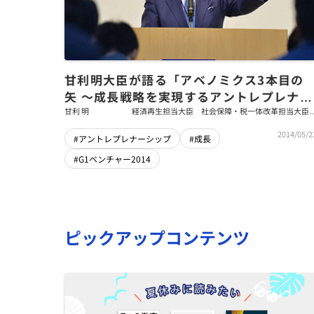
甘利明大臣が語る「アベノミクス3本目の
矢 〜成長戦略を実現するアントレプレナー
シップとは」
甘利 明
経済再生担当大臣 社会保障・税一体改革担当大
内閣府特命担当大臣（経済財政政策）
2014/05/2
#アントレプレナーシップ
#成長
#G1ベンチャー2014
ピックアップコンテンツ