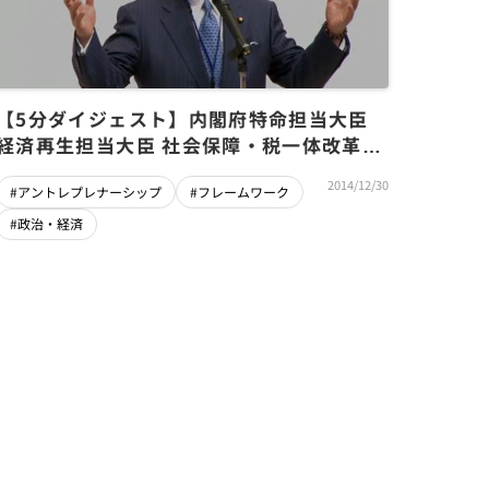
【5分ダイジェスト】内閣府特命担当大臣
経済再生担当大臣 社会保障・税一体改革担
当大臣・甘利 明氏 アベノミクス3本目の
2014/12/30
#アントレプレナーシップ
#フレームワーク
矢 ～成長戦略を実現するアントレプレナー
シップとは(Ｇ１ベンチャー2014)
#政治・経済