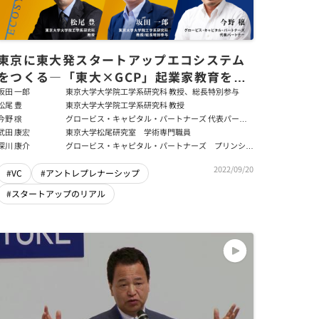
東京に東大発スタートアップエコシステム
をつくる―「東大×GCP」起業家教育を協
創（前編）
坂田 一郎
東京大学大学院工学系研究科 教授、総長特別参与
松尾 豊
東京大学大学院工学系研究科 教授
今野 穣
グロービス・キャピタル・パートナーズ 代表パート
ナー
武田 康宏
東京大学松尾研究室 学術専門職員
深川 康介
グロービス・キャピタル・パートナーズ プリンシパ
ル
2022/09/20
#VC
#アントレプレナーシップ
#スタートアップのリアル