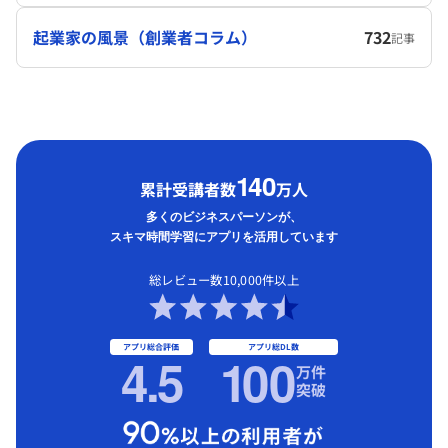
起業家の風景（創業者コラム）
732
記事
1
40
累計受講者数
万人
多くのビジネスパーソンが、
スキマ時間学習にアプリを活用しています
総レビュー数10,000件以上
アプリ総合評価
アプリ総DL数
4.5
1
00
万件
突破