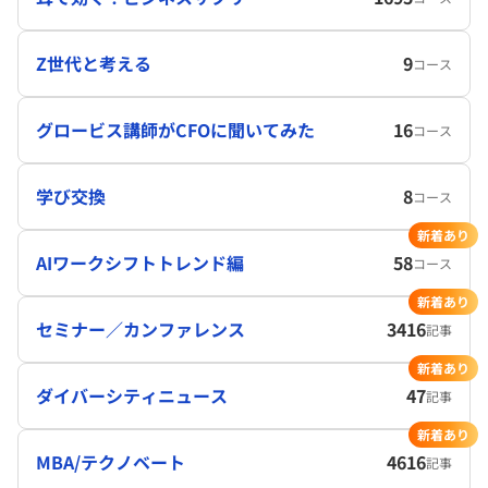
Z世代と考える
9
コース
グロービス講師がCFOに聞いてみた
16
コース
学び交換
8
コース
新着あり
AIワークシフトトレンド編
58
コース
新着あり
セミナー／カンファレンス
3416
記事
新着あり
ダイバーシティニュース
47
記事
新着あり
MBA/テクノベート
4616
記事