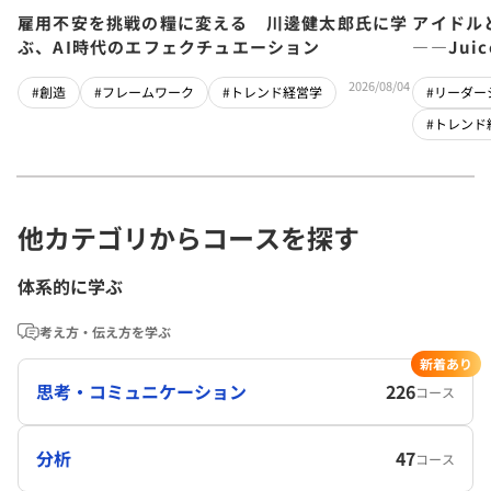
雇用不安を挑戦の糧に変える 川邊健太郎氏に学
アイドル
ぶ、AI時代のエフェクチュエーション
――Jui
チーム」
2026/08/04
#創造
#フレームワーク
#トレンド経営学
#リーダー
#トレンド
他カテゴリからコースを探す
体系的に学ぶ
考え方・伝え方を学ぶ
新着あり
思考・コミュニケーション
226
コース
分析
47
コース