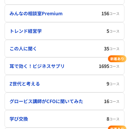
みんなの相談室Premium
156
コース
トレンド経営学
5
コース
この人に聞く
35
コース
新着あり
耳で効く！ビジネスサプリ
1695
コース
Z世代と考える
9
コース
グロービス講師がCFOに聞いてみた
16
コース
学び交換
8
コース
新着あり