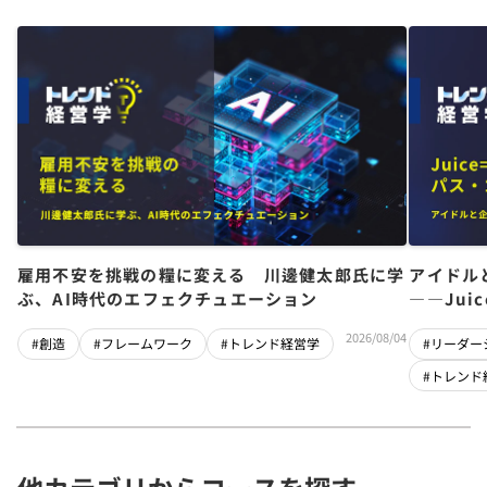
雇用不安を挑戦の糧に変える 川邊健太郎氏に学
アイドル
ぶ、AI時代のエフェクチュエーション
――Jui
チーム」
2026/08/04
#創造
#フレームワーク
#トレンド経営学
#リーダー
#トレンド