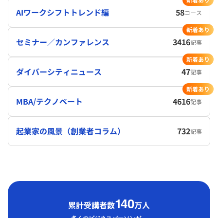
AIワークシフトトレンド編
58
コース
新着あり
セミナー／カンファレンス
3416
記事
新着あり
ダイバーシティニュース
47
記事
新着あり
MBA/テクノベート
4616
記事
起業家の風景（創業者コラム）
732
記事
1
40
累計受講者数
万人