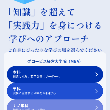
グロービス経営大学院（MBA）
本科
創造に挑み、変革を導くリーダーへ
単科
実務に直結するMBAを1科目から
ナノ単科
動画とAIで学ぶMBA単位