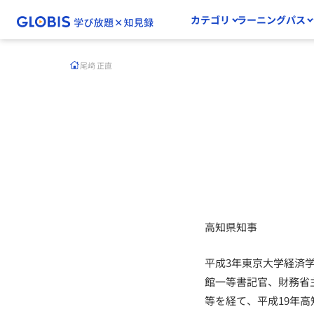
カテゴリ
ラーニングパス
尾﨑 正直
高知県知事
平成3年東京大学経済
館一等書記官、財務省
等を経て、平成19年高