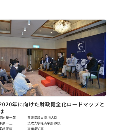
2020年に向けた財政健全化ロードマップと
は
浅尾 慶一郎
参議院議員 環境大臣
小黒 一正
法政大学経済学部 教授
尾﨑 正直
高知県知事