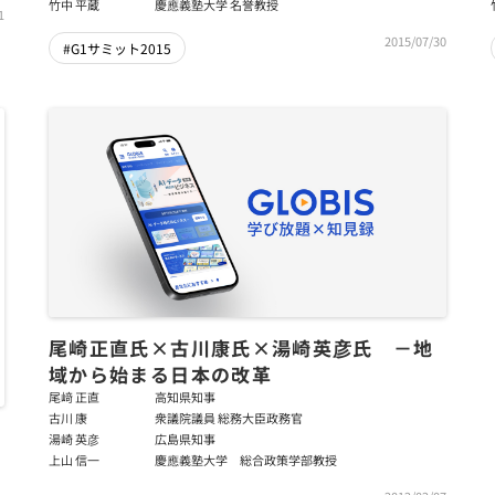
竹中 平蔵
慶應義塾大学 名誉教授
1
2015/07/30
#G1サミット2015
尾崎正直氏×古川康氏×湯崎英彦氏 －地
域から始まる日本の改革
尾﨑 正直
高知県知事
古川 康
衆議院議員 総務大臣政務官
湯崎 英彦
広島県知事
上山 信一
慶應義塾大学 総合政策学部教授