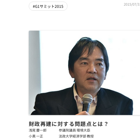
2015/07/3
#G1サミット2015
財政再建に対する問題点とは？
浅尾 慶一郎
参議院議員 環境大臣
小黒 一正
法政大学経済学部 教授