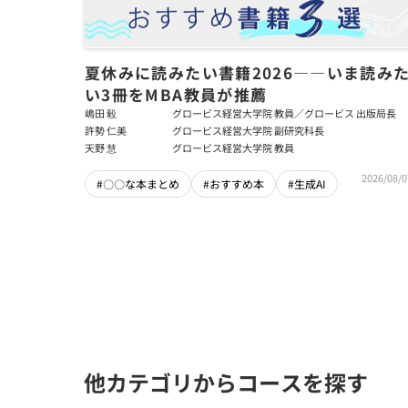
夏休みに読みたい書籍2026――いま読み
い3冊をMBA教員が推薦
嶋田 毅
グロービス経営大学院 教員／グロービス 出版局長
許勢 仁美
グロービス経営大学院 副研究科長
天野 慧
グロービス経営大学院 教員
2026/08/0
#〇〇な本まとめ
#おすすめ本
#生成AI
他カテゴリからコースを探す