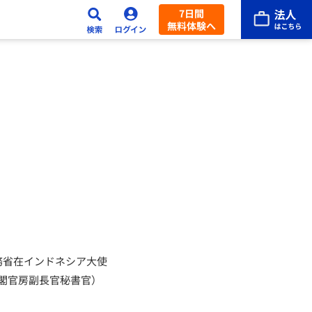
7日間
無料体験へ
務省在インドネシア大使
閣官房副長官秘書官）