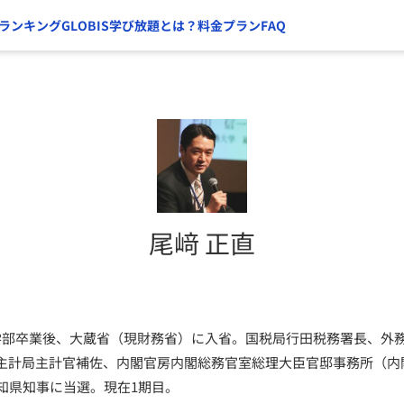
ランキング
GLOBIS学び放題とは？
料金プラン
FAQ
尾﨑 正直
学部卒業後、大蔵省（現財務省）に入省。国税局行田税務署長、外
主計局主計官補佐、内閣官房内閣総務官室総理大臣官邸事務所（内
知県知事に当選。現在1期目。