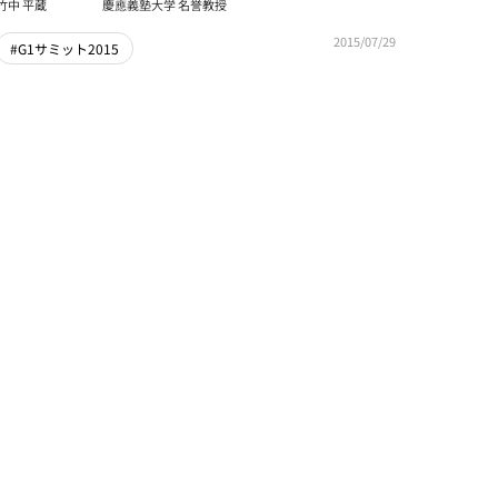
竹中 平蔵
慶應義塾大学 名誉教授
2015/07/29
#G1サミット2015