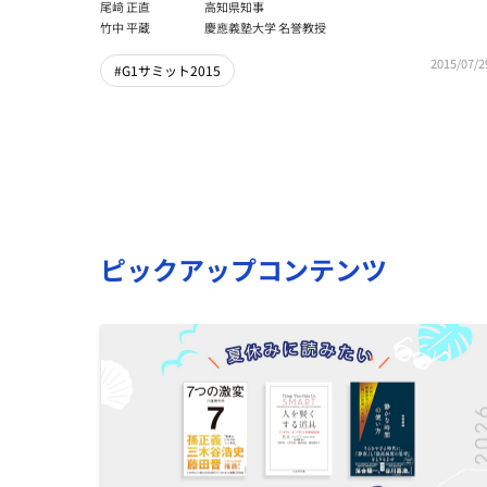
尾﨑 正直
高知県知事
竹中 平蔵
慶應義塾大学 名誉教授
2015/07/2
#G1サミット2015
ピックアップコンテンツ