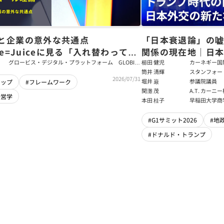
と企業の意外な共通点
「日本衰退論」の
ce=Juiceに見る「入れ替わっても
関係の現在地｜日本
ム」をつくるパス・ゴール理論
戦略【櫛田健児×
グロービス・デジタル・プラットフォーム GLOBIS
櫛田 健児
カーネギー国
学び放題 編集部・コンテンツ開発チーム
ラムディレク
筒井 清輝
スタンフォー
輝】
2026/07/31
大学アジア太
堀井 巌
参議院議員
シップ
#フレームワーク
フェロー
関灘 茂
A.T. カー
経営学
本法人会長
本田 桂子
早稲田大学商
#G1サミット2026
#地
#ドナルド・トランプ