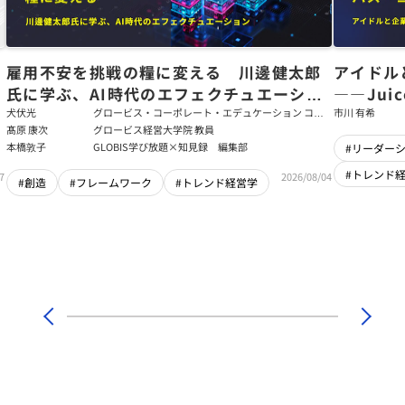
た
雇用不安を挑戦の糧に変える 川邊健太郎
アイドル
氏に学ぶ、AI時代のエフェクチュエーショ
――Jui
ン
強いチー
犬伏光
グロービス・コーポレート・エデュケーション コー
市川 有希
ポレート・ソリューション・チーム コンサルタント
髙原 康次
グロービス経営大学院 教員
本橋敦子
GLOBIS学び放題×知見録 編集部
#リーダー
#トレンド
7
2026/08/04
#創造
#フレームワーク
#トレンド経営学