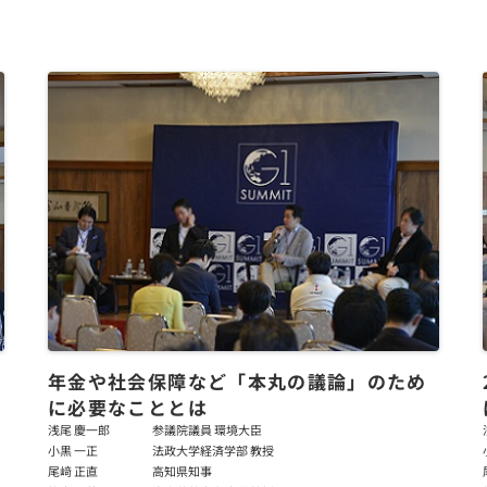
年金や社会保障など「本丸の議論」のため
に必要なこととは
浅尾 慶一郎
参議院議員 環境大臣
小黒 一正
法政大学経済学部 教授
尾﨑 正直
高知県知事