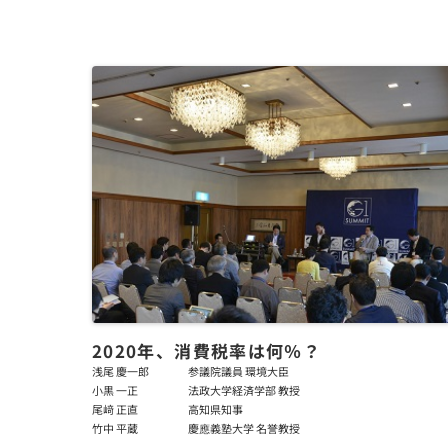
2020年、消費税率は何％？
浅尾 慶一郎
参議院議員 環境大臣
小黒 一正
法政大学経済学部 教授
尾﨑 正直
高知県知事
竹中 平蔵
慶應義塾大学 名誉教授