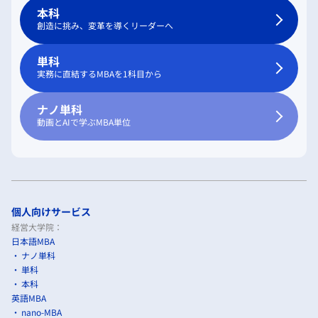
本科
創造に挑み、変革を導くリーダーへ
単科
実務に直結するMBAを1科目から
ナノ単科
動画とAIで学ぶMBA単位
個人向けサービス
経営大学院：
日本語MBA
ナノ単科
単科
本科
英語MBA
nano-MBA