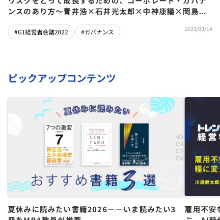
リスクをとって成長するための、コーポレート・ガバナ
ンスのあり方～青井浩×石井光太郎×中神康議×岡島悦
子
2023/03/14
#G1経営者会議2022
#ガバナンス
ピックアップコンテンツ
夏休みに読みたい書籍2026――いま読みたい3
雇用不安
冊をMBA教員が推薦
ぶ、AI