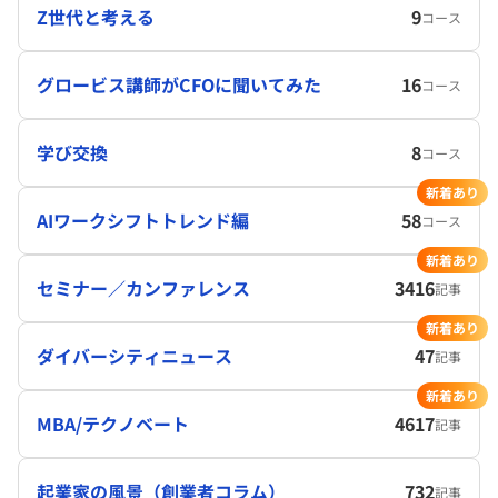
Z世代と考える
9
コース
グロービス講師がCFOに聞いてみた
16
コース
学び交換
8
コース
新着あり
AIワークシフトトレンド編
58
コース
新着あり
セミナー／カンファレンス
3416
記事
新着あり
ダイバーシティニュース
47
記事
新着あり
MBA/テクノベート
4617
記事
起業家の風景（創業者コラム）
732
記事