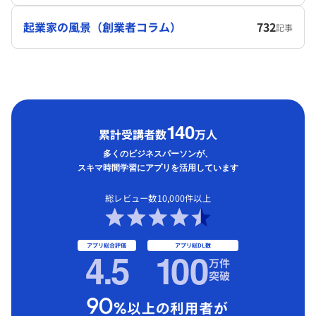
起業家の風景（創業者コラム）
732
記事
1
40
累計受講者数
万人
多くのビジネスパーソンが、
スキマ時間学習にアプリを活用しています
総レビュー数10,000件以上
アプリ総合評価
アプリ総DL数
4.5
1
00
万件
突破