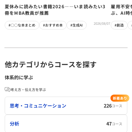
夏休みに読みたい書籍2026――いま読みたい3
雇用不安
冊をMBA教員が推薦
ぶ、AI
2026/08/07
#〇〇な本まとめ
#おすすめ本
#生成AI
#創造
他カテゴリからコースを探す
体系的に学ぶ
考え方・伝え方を学ぶ
新着あり
思考・コミュニケーション
226
コース
分析
47
コース