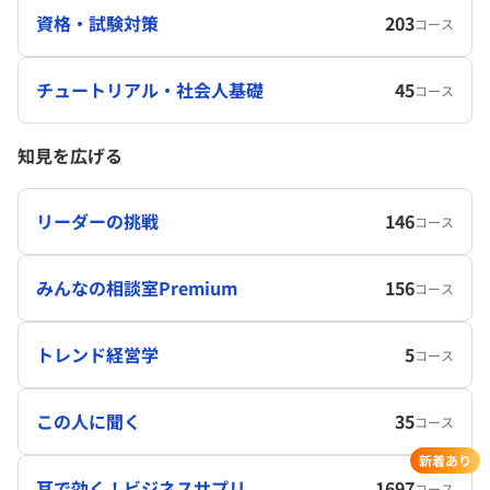
資格・試験対策
203
コース
チュートリアル・社会人基礎
45
コース
知見を広げる
リーダーの挑戦
146
コース
みんなの相談室Premium
156
コース
トレンド経営学
5
コース
この人に聞く
35
コース
新着あり
耳で効く！ビジネスサプリ
1697
コース