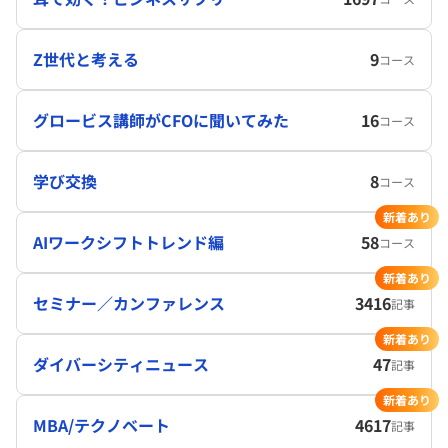
Z世代と考える
9
コース
グロービス講師がCFOに聞いてみた
16
コース
学び交換
8
コース
新着あり
AIワークシフトトレンド編
58
コース
新着あり
セミナー／カンファレンス
3416
記事
新着あり
ダイバーシティニュース
47
記事
新着あり
MBA/テクノベート
4617
記事