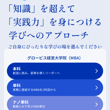
グロービス経営大学院（MBA）
本科
創造に挑み、変革を導くリーダーへ
単科
実務に直結するMBAを1科目から
ナノ単科
動画とAIで学ぶMBA単位