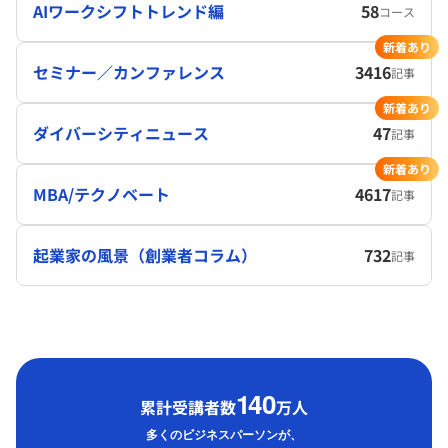
AIワークシフトトレンド編
58
コース
新着あり
セミナー／カンファレンス
3416
記事
新着あり
ダイバーシティニュース
47
記事
新着あり
MBA/テクノベート
4617
記事
起業家の風景（創業者コラム）
732
記事
1
40
累計受講者数
万人
多くのビジネスパーソンが、