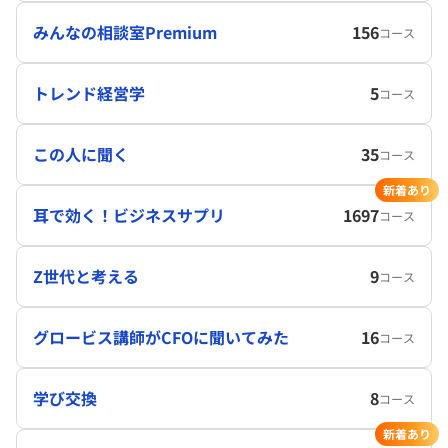
みんなの相談室Premium
156
コース
トレンド経営学
5
コース
この人に聞く
35
コース
新着あり
耳で効く！ビジネスサプリ
1697
コース
Z世代と考える
9
コース
グロービス講師がCFOに聞いてみた
16
コース
学び交換
8
コース
新着あり