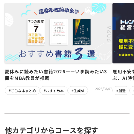
夏休みに読みたい書籍2026――いま読みたい3
雇用不安
冊をMBA教員が推薦
ぶ、AI
2026/08/07
#〇〇な本まとめ
#おすすめ本
#生成AI
#創造
他カテゴリからコースを探す