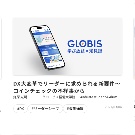
DX大変革でリーダーに求められる新要件～
コインチェックの不祥事から
あ
鎌原 光明
グロービス経営大学院 Graduate student & Alumni
Office／研究員
2021/03/04
#DX
#リーダーシップ
#仮想通貨
4