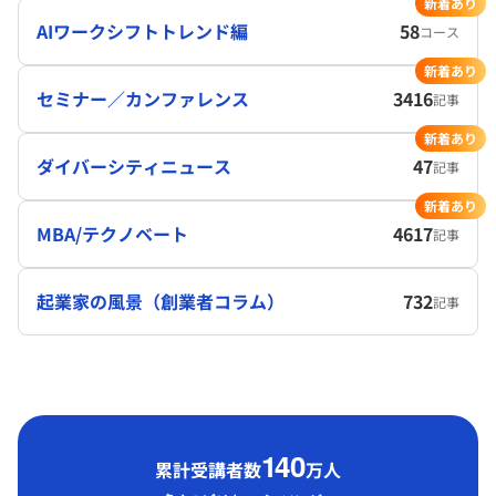
新着あり
AIワークシフトトレンド編
58
コース
新着あり
セミナー／カンファレンス
3416
記事
新着あり
ダイバーシティニュース
47
記事
新着あり
MBA/テクノベート
4617
記事
起業家の風景（創業者コラム）
732
記事
1
40
累計受講者数
万人