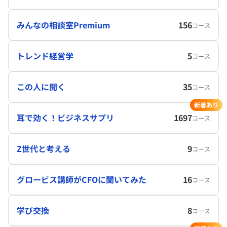
みんなの相談室Premium
156
コース
トレンド経営学
5
コース
この人に聞く
35
コース
新着あり
耳で効く！ビジネスサプリ
1697
コース
Z世代と考える
9
コース
グロービス講師がCFOに聞いてみた
16
コース
学び交換
8
コース