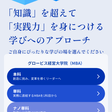
グロービス経営大学院（MBA）
本科
創造に挑み、変革を導くリーダーへ
単科
実務に直結するMBAを1科目から
ナノ単科