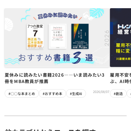
夏休みに読みたい書籍2026――いま読みたい3
雇用不安
冊をMBA教員が推薦
ぶ、AI
2026/08/07
#〇〇な本まとめ
#おすすめ本
#生成AI
#創造