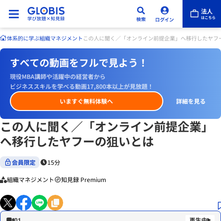
体系的に学ぶ
組織マネジメント
この人に聞く／「オンライン前提企業」へ移行したヤフ
すべての動画をフルで見よう！
現役MBA講師や活躍中の経営者から
ビジネススキルを学べる動画17,800本以上が見放題！
いますぐ無料体験へ
詳細を見る
この人に聞く／「オンライン前提企業」
へ移行したヤフーの狙いとは
会員限定
15分
組織マネジメント
知見録 Premium
01