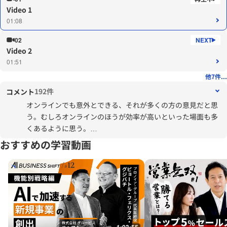
Video 1
01:08
02
Video 2
01:51
他7件...
192件
コメント
オンラインでも意外とできる、それが多くの方の意見だと思
う。むしろオンラインのほうが効率が高いといった場面も多
くあるように思う。
一方で、自身について考えてみると、すでに対面のコミュニ
おすすめの学習動画
ケーションで出来上がった信頼があるうえでのオンラインだ
からうまくいっているというような印象もある。今後、どの
ようになっていくかは不透明だが、オンラインでしか一緒に
仕事をしない人とどのように信頼関係を構築していくか、特
に新入社員がどのように信頼関係を構築していくか、が新卒
一括採用の慣習が残る日本の企業にとって重要なことだと思
う。