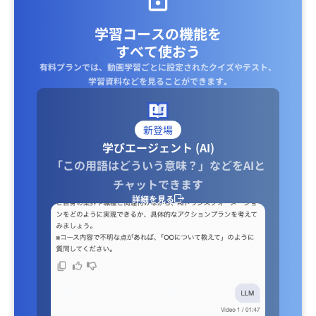
学習コースの機能を
すべて使おう
有料プランでは、動画学習ごとに設定されたクイズやテスト、
学習資料などを見ることができます｡
新登場
学びエージェント (AI)
「この用語はどういう意味？」などをAIと
チャットできます
詳細を見る