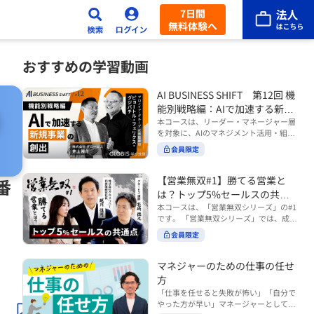
7日間
無料体験へ
おすすめの学習動画
AI BUSINESS SHIFT 第12回 機
能別戦略編：AIで加速する新規
事業の創出
本コースは、リーダー・マネージャー層
を対象に、AIのマネジメント活用・組織
活用を体系的に学ぶ 『AI BUSINESS SHI
会員限定
FTシリーズ（全12回）』の第12回で
す。 第12回「機能別戦略編：AIで加速す
る新規事業の創出」では、新規事業やス
【営業無双#1】勝てる営業と
番
タートアップを取り巻く環境がどのよう
は？トップ5%セールスの共通
に変化しているのかを俯瞰し、新たな価
点
本コースは、「営業無双シリーズ」の#1
値創造と非連続な成長を生み出すため
です。 「営業無双シリーズ」では、成約
に、AI時代における事業機会の捉え方
率アップに向けて、お客様に選ばれ続け
や、成功確率を高めるための考え方につ
会員限定
る無双の営業になるための実践的な考え
いて学びます。 ■こんな方におすすめ
方やテクニックを紹介していきます。
・新規事業開発やスタートアップ創出に
（#2以降は順次公開） 本コースでは、
マネジャーのための仕事の任せ
携わるリーダー・マネージャーの方 ・AI
「勝てる営業とは？トップ5%セールス
方
を活用して事業創出のスピードや成功確
の共通点」をテーマに BtoBでお客様に
率を高めたい方 ・AI時代における新規事
「仕事を任せると失敗が怖い」「自分で
選ばれる営業の役割 トップ5％のセール
業リーダーの役割やマインドセットを学
やった方が早い」マネージャーとしてメ
スに共通する行動や考え方 成果につなが
びたい方 ■AIシフトシリーズとは？ 『AI