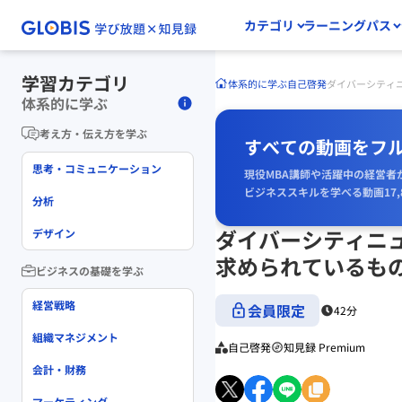
カテゴリ
ラーニングパス
学習カテゴリ
体系的に学ぶ
自己啓発
ダイバーシティ
体系的に学ぶ
考え方・伝え方を学ぶ
すべての動画をフ
思考・コミュニケーション
現役MBA講師や活躍中の経営者
ビジネススキルを学べる動画17,
分析
ダイバーシティニ
デザイン
求められているもの
ビジネスの基礎を学ぶ
経営戦略
会員限定
42分
組織マネジメント
自己啓発
知見録 Premium
会計・財務
マーケティング