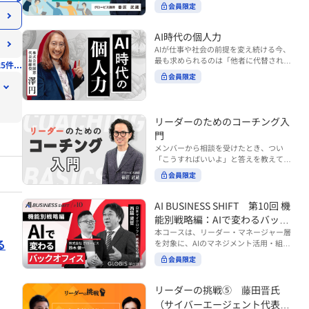
ンバーやチームの力を引き出しながら成
る実践的なポイント などを解説します。
会員限定
BUSINESS SHIFTシリーズ』は以下の3
果を上げるには、どのように仕事を任せ
◾️こんな方におすすめ 提案しても顧客に
部構成で設計された全12回のシリーズで
ていけば良いのでしょうか？ 変化の激し
響かず、「いい話だった」で終わる商談
す。（順次公開） https://unlimited.glo
い時代において、マネージャーとして成
AI時代の個人力
が多い方 顧客の本当の課題や決裁者の判
bis.co.jp/ja/tags/AI%E3%83%93%E3%8
果を上げ続けるためには、メンバーの個
AIが仕事や社会の前提を変え続ける今、
断基準をつかみきれず、案件が前に進ま
2%B8%E3%83%8D%E3%82%B9%E3%
性や特性を理解し、それに合わせた効果
最も求められるのは「他者に代替されな
ない方 再現性のある営業テクニックを身
5件...
82%B7%E3%83%95%E3%83%88 ・基
的な任せ方を身につけることが重要で
い個としての力」“個人力”です。 本コー
につけたい方 ※本動画は、制作時点の情
礎編（第1回〜3回）：リーダーやマネー
会員限定
す。このコースでは、ソーシャルスタイ
スでは、澤円氏の著書『個人力』をもと
報に基づき作成したものです（2026年7
ジャーに求められる、AI時代の基礎的な
ル理論を活用してメンバーごとに最適な
に、AI時代をしなやかに生き抜くための
月制作）
リテラシーの強化を目的としたコース ・
アプローチを学びます。「任せる力」を
「前向きな自己中戦略」を学びます。 テ
マネジメント編（第4回〜7回）：AI時代
高めることで、チーム全体の成長を促進
ーマは、「Being（ありたい自分）」を
リーダーのためのコーチング入
のリーダーシップや組織変革を中心に学
し、自身のリーダーシップを発揮できる
中心に据え、自ら考え（Think）、変化
ぶコース ・機能別戦略編（第8回〜12
ようになっていきます。 ※本動画は、制
門
し（Transform）、協働する（Collabor
回）：AI時代における機能別での戦略の
作時点の情報に基づき作成したものです
メンバーから相談を受けたとき、つい
ate）ことで、自分らしい価値を発揮し
あり方を中心に学ぶコース より実践的な
（2024年12月制作）
「こうすればいいよ」と答えを教えてし
ていくこと。 リスキリングやAI活用が叫
AIツールの活用法について学びたい方は
まう。 あるいは、「自分で考えてほし
ばれる今こそ、スキルより先に“自分の
会員限定
『AI WORK SHIFTシリーズ』をご視聴く
い」と思うあまり、すべて任せきりにし
軸”を問うことが重要です。 あなたは何
ださい。 https://unlimited.globis.co.j
てしまう。 メンバーの成長機会を確保し
を大切にし、どんな未来を描きたいの
p/ja/search?tag=AI%E3%83%AF%E3%8
つつ、自律的に仕事を進めてもらうため
AI BUSINESS SHIFT 第10回 機
か？ このコースは、あなたが“ありたい
3%BC%E3%82%AF%E3%82%B7%E3%
にはどうすればよいのか。 こうした悩み
自分”として生き、キャリアをデザイン
能別戦略編：AIで変わるバック
83%95%E3%83%88 ※本コースは、AIの
に直面するリーダー・マネージャーの方
していくための思考と行動のガイドにな
マネジメント活用を学ぶ「AIビジネスシ
オフィス
本コースは、リーダー・マネージャー層
は多いのではないでしょうか。 変化が激
ります。 ※本動画は、制作時点の情報に
る
フト」シリーズの一環として提供してい
を対象に、AIのマネジメント活用・組織
しく、正解のない現代においては、指示
基づき作成したものです（2025年11月
ます。 ※本動画は、制作時点の情報に基
活用を体系的に学ぶ 『AI BUSINESS SHI
や助言にとどまらず、メンバーの思考を
会員限定
制作）
づき作成したものです（2026年03月制
FTシリーズ（全12回）』の第10回で
引き出し、自律的な行動を促す「コーチ
作）
す。 第10回「機能別戦略編：AIで変わる
ングスキル」の重要性が高まっていま
バックオフィス」では、人事・総務・労
リーダーの挑戦⑤ 藤田晋氏
す。 本コースでは、基礎的なコーチング
務・経理・情報システムなどのバックオ
の考え方を押さえたうえで、実際の職場
（サイバーエージェント代表取
フィス領域において、定型業務の自動化