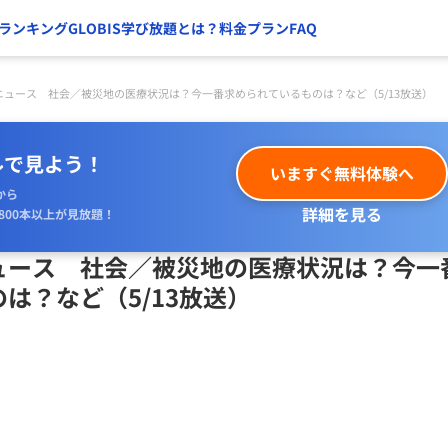
ランキング
GLOBIS学び放題とは？
料金プラン
FAQ
ニュース 社会／被災地の医療状況は？今一番求められているものは？など（5/13放送）
ルで見よう！
いますぐ無料体験へ
から
詳細を見る
800本以上が見放題！
ュース 社会／被災地の医療状況は？今一
は？など（5/13放送）