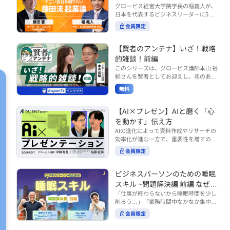
で起こりがちな事例をもとに、相手の思
締役）
グロービス経営大学院学長の堀義人が、
や効率化といった現場レベルのAI活用だ
考と行動を引き出す関わり方を学びま
日本を代表するビジネスリーダーに5つ
けでなく、いかにして経営や戦略に貢献
す。 また、代表的なコーチングのフレー
の質問（能力開発／挑戦／試練／仲間／
する存在へと進化していくのかについて
会員限定
ムワークである「GROWモデル」を取り
志）を投げかけ、その人生哲学を解き明
考えを深め、学んでいきます。 ■こんな
上げ、どのような問いかけによって相手
かします。第5回目のゲストは、サイバ
方におすすめ ・人事・総務・労務・経
の主体性を引き出していくのかを、わか
ーエージェント代表取締役の藤田晋氏。
【賢者のアンテナ】いざ！戦略
理・情シスなど、バックオフィス部門を
りやすく解説します。 メンバーとの対話
起業の理由、経営をどうやって学んだ
率いるリーダー・マネージャーの方 ・バ
的雑談！前編
を、成長を促す機会へと変えていく。そ
か、アメーバブログ・ABEMAの立ち上
ックオフィス業務へのAI活用やDX推進を
このシリーズは、グロービス講師本山 裕
の第一歩としておすすめのコースです。
げ、経営チームづくりについてなど聞い
担っている方 ・AI時代におけるバックオ
輔さんを賢者としてお迎えし、巷のあり
コース内で紹介している「傾聴力」を深
ていきます。（肩書きは2020年12月11
フィスの役割や戦略のあり方を考えたい
とあらゆるものを独自の視点で紐解き、
めたい方は、こちらも合わせてご覧くだ
日撮影当時のもの） 藤田 晋 サイバー
無料
方 ■AIシフトシリーズとは？ 『AI BUSI
さい。 ・傾聴力 ~リーダーのための聴く
皆様の学びの意欲を刺激するコンテンツ
エージェント 代表取締役 堀 義人 グ
NESS SHIFTシリーズ』は以下の3部構成
技術~（基礎編） https://unlimited.glob
です。 毎月第2・第4水曜日の朝7時に定
ロービス経営大学院 学長 グロービ
で設計された全12回のシリーズです。
is.co.jp/ja/courses/fe285262/learn/step
期配信されます。 取り上げて欲しいご質
【AI×プレゼン】AIと磨く「心
ス・キャピタル・パートナーズ 代表パ
（順次公開） https://unlimited.globis.c
s/59808 ・傾聴力 ~リーダーのための聴
問やテーマ、感想を随時受け付けていま
を動かす」伝え方
ートナー
o.jp/ja/tags/AI%E3%83%93%E3%82%B
く技術~（実践編） https://unlimited.gl
す。 グーグルフォーム（https://forms.g
AIの進化によって資料作成やリサーチの
8%E3%83%8D%E3%82%B9%E3%82%
obis.co.jp/ja/courses/01d24a39/learn/s
le/qqoBYuRUmUYz4scC6） または グ
効率化が進む一方で、重要性を増すのが
B7%E3%83%95%E3%83%88 ・基礎編
teps/59813 ※本動画は、制作時点の情
ロ放題編集部員のX（https://x.com/mai
「伝える力」です。本コースでは、AI時
（第1回〜3回）：リーダーやマネージャ
報に基づき作成したものです（2026年6
rakobayashi） まで、ぜひご要望をお
会員限定
代のプレゼンに求められるデリバリース
ーに求められる、AI時代の基礎的なリテ
月制作）
寄せください。 ※本動画は、制作時点の
キルについて解説します。 自分の伝え方
ラシーの強化を目的としたコース ・マネ
情報に基づき作成したものです（2026年
を客観的に評価し、改善できるAI活用法
ジメント編（第4回〜7回）：AI時代のリ
ビジネスパーソンのための睡眠
6月制作）
も紹介。大事な場面で「心を動かす」プ
ーダーシップや組織変革を中心に学ぶコ
スキル ~問題解決編 前編 なぜ眠
レゼンをしたい方におすすめです。関連
ース ・機能別戦略編（第8回〜12回）：
れないのか？~
「仕事が終わらないから睡眠時間を少し
コース「プレゼンテーションスキル」も
AI時代における機能別での戦略のあり方
削ろう…」「業務時間中なかなか集中で
併せてご覧ください。 ▼プレゼン動画分
を中心に学ぶコース より実践的なAIツー
きない…」「毎日朝起きるのがつら
析プロンプト（辛口） https://hodai.glo
ルの活用法について学びたい方は『AI W
会員限定
い…」。 あなたはこのような経験をした
bis.co.jp/learning_documents/6f976cd
ORK SHIFTシリーズ』をご視聴くださ
ことはありませんか？ 仕事やプライベー
a ▼関連動画：プレゼンテーションスキ
い。 https://unlimited.globis.co.jp/ja/s