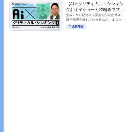
トの時間をやりくりするために、真っ先
【AI×クリティカル・シンキン
ル https://unlimited.globis.co.jp/ja/co
earch?tag=AI%E3%83%AF%E3%83%B
に削りがちなのが「睡眠」時間。 実は
urses/598f3254/ ※本コースは、AI時代
グ】①イシューと枠組みでプロ
C%E3%82%AF%E3%82%B7%E3%83%
今、日本社会は世界と比較して「最も眠
のビジネススキルを学ぶ「AIタレントシ
95%E3%83%88 ※本コースは、AIのマネ
ンプトを磨く
生成AIから期待する回答を引き出せず、
らない国」だということもわかってきて
フト」シリーズの一環として提供してい
ジメント活用を学ぶ「AIビジネスシフ
試行錯誤を重ねていませんか。 本コース
います。 慢性的な睡眠不足は、心身の健
ます。 https://unlimited.globis.co.jp/j
ト」シリーズの一環として提供していま
では、生成AI活用の質を高める鍵とし
康に悪影響なだけでなく、仕事のパフォ
会員限定
a/tags/AI%E3%82%BF%E3%83%AC%E
す。 ※本動画は、制作時点の情報に基づ
て、クリティカル・シンキングの視点か
ーマンスにも当然大きな影響を与え、社
3%83%B3%E3%83%88%E3%82%B7%E
き作成したものです（2026年2月制作）
らイシュー設定と枠組みを押さえる重要
会全体の経済損失につながります。 この
3%83%95%E3%83%88 ※本動画は、制
性を解説します。 目的に直結する問いの
コースでは、基本的な睡眠リテラシーを
作時点の情報に基づき作成したものです
立て方や、プロンプトに落とし込む際の
学んだ後の「問題解決編」として、「な
（2026年1月制作）
実践ポイントを具体例とともに学ぶこと
ぜ多くのビジネスパーソンは眠れないの
で、AIをより思考のパートナーとして活
か？」について解説していきます。 ▼本
用できるようになります。 生成AIを業務
コースで学べる主な内容 ・そもそも眠れ
で使い始めた方から、活用を一段深めた
ないことは何が問題なのか？ ・眠れなく
い方まで、再現性あるプロンプト設計を
なってしまう原因とは？ 睡眠不足の原因
身につけたい方におすすめの内容です。
は認知機能の問題にありました。 自身の
さらに学びを深めたい方は、こちらも合
睡眠不足に対し、正しく「気づき・理解
わせてご覧ください。 【AI×クリティカ
し・行動を変える」第一歩を踏み出しま
ル・シンキング】②AIの弱点との向き合
しょう。 ▼関連コース ・ビジネスパー
い方 https://unlimited.globis.co.jp/ja/c
ソンのための睡眠スキル ~リテラシー編
ourses/cdfe41e3/learn/steps/62198 ※
~ https://unlimited.globis.co.jp/ja/cour
本コースは、AI時代のビジネススキルを
ses/24575c03/learn/steps/53129 ・ビジ
学ぶ「AIタレントシフト」シリーズの一
ネスパーソンのための睡眠スキル ~問題
環として提供しています。 https://unli
解決編 後編 どうしたら眠れるのか？~ ht
mited.globis.co.jp/ja/tags/AI%E3%82%
tps://unlimited.globis.co.jp/ja/course
BF%E3%83%AC%E3%83%B3%E3%8
s/4ba981e9/learn/steps/62042 ※本動画
3%88%E3%82%B7%E3%83%95%E3%8
は、制作時点の情報に基づき作成したも
3%88 ※本動画は、制作時点の情報に基
のです（2025年12月制作）