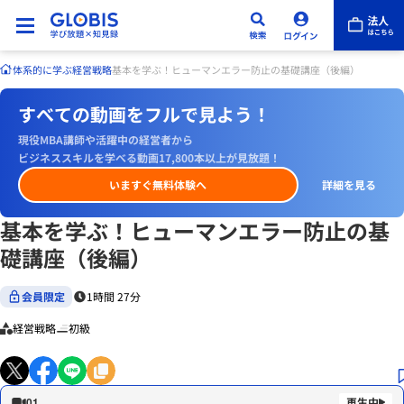
体系的に学ぶ
経営戦略
基本を学ぶ！ヒューマンエラー防止の基礎講座（後編）
すべての動画をフルで見よう！
現役MBA講師や活躍中の経営者から
ビジネススキルを学べる動画17,800本以上が見放題！
いますぐ無料体験へ
詳細を見る
基本を学ぶ！ヒューマンエラー防止の基
礎講座（後編）
会員限定
1時間 27分
経営戦略
初級
01