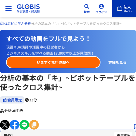
体系的に学ぶ
分析
分析の基本の「キ」~ピボットテーブルを使ったクロス集計~
すべての動画をフルで見よう！
現役MBA講師や活躍中の経営者から
ビジネススキルを学べる動画17,800本以上が見放題！
いますぐ無料体験へ
詳細を見る
分析の基本の「キ」~ピボットテーブルを
使ったクロス集計~
会員限定
33分
分析
中級
01