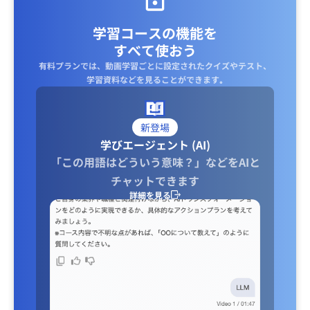
学習コースの機能を
すべて使おう
有料プランでは、動画学習ごとに設定されたクイズやテスト、
学習資料などを見ることができます｡
新登場
学びエージェント (AI)
「この用語はどういう意味？」などをAIと
チャットできます
詳細を見る