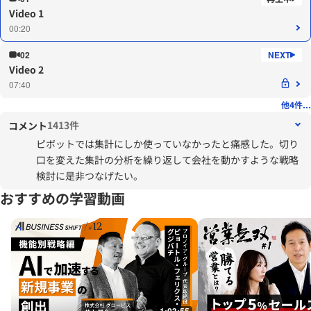
Video 1
00:20
02
Video 2
07:40
他4件...
1413件
コメント
ピボットでは集計にしか使っていなかったと痛感した。切り
口を変えた集計の分析を繰り返して会社を動かすような戦略
検討に是非つなげたい。
おすすめの学習動画