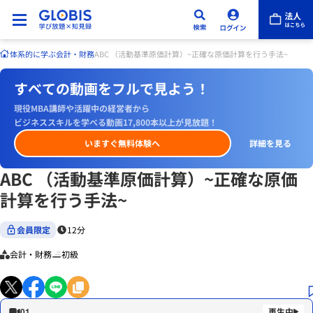
体系的に学ぶ
会計・財務
ABC （活動基準原価計算）~正確な原価計算を行う手法~
すべての動画をフルで見よう！
現役MBA講師や活躍中の経営者から
ビジネススキルを学べる動画17,800本以上が見放題！
いますぐ無料体験へ
詳細を見る
ABC （活動基準原価計算）~正確な原価
計算を行う手法~
会員限定
12分
会計・財務
初級
01