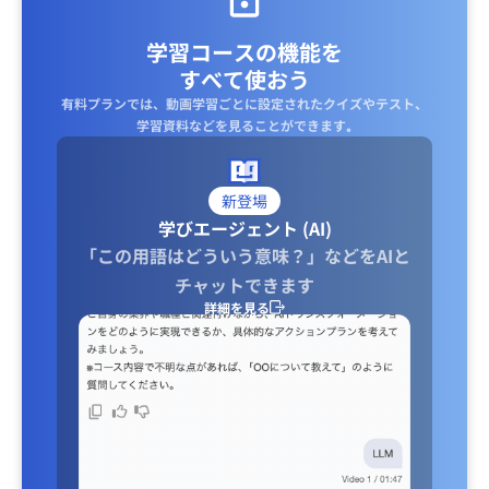
学習コースの機能を
すべて使おう
有料プランでは、動画学習ごとに設定されたクイズやテスト、
学習資料などを見ることができます｡
新登場
学びエージェント (AI)
「この用語はどういう意味？」などをAIと
チャットできます
詳細を見る