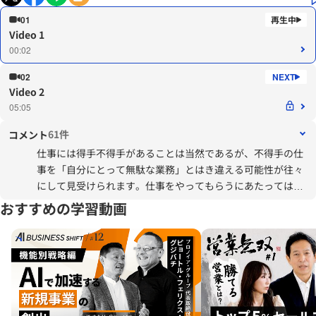
01
Video 1
00:02
02
Video 2
05:05
61件
コメント
仕事には得手不得手があることは当然であるが、不得手の仕
事を「自分にとって無駄な業務」とはき違える可能性が往々
にして見受けられます。仕事をやってもらうにあたっては、
その仕事が会社にとって何故必要なのか、なぜあなたなの
おすすめの学習動画
か、ということを本人が納得できることが一番ですが、一度
「無駄」と思うと、その考えを修正させることはとても難し
いのが実情。部門全体の業務については、仮に新人であって
も早いうちに全体像を説明し、自分事の大きな塊として納得
してもらうと良いかもしれません。部門の業務遂行で必要な
スキルを説明し、そのスキル修得のためのプロセス案（OJT
として）まで提示できれば、大概の仕事を無駄ととらえるこ