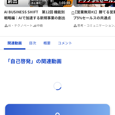
1:03:55
となく、将来の糧として受け入れる素地ができると思われま
す。但し、上司から見ても無駄な仕事については（でもやら
AI BUSINESS SHIFT 第12回 機能別
【営業無双#1】勝てる営
ざるを得ない仕事もあります）、しっかりと説明すれば、受
戦略編：AIで加速する新規事業の創出
プ5%セールスの共通点
け入れてくれる筈。
AI・テクノベート
中級
思考・コミュニケーション
お互いのコミュニケーションと日頃からの理解が大切です
ね。
関連動画
目次
概要
コメント
「自己啓発」の関連動画