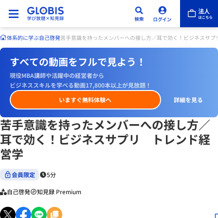
体系的に学ぶ
自己啓発
苦手意識を持ったメンバーへの接し方／耳で効く！ビジネスサプ
すべての動画をフルで見よう！
現役MBA講師や活躍中の経営者から
ビジネススキルを学べる動画17,800本以上が見放題！
いますぐ無料体験へ
詳細を見る
苦手意識を持ったメンバーへの接し方／
耳で効く！ビジネスサプリ トレンド経
営学
会員限定
5分
自己啓発
知見録 Premium