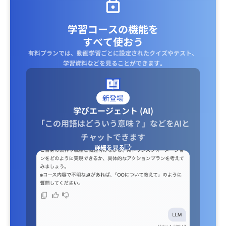
学習コースの機能を
すべて使おう
有料プランでは、動画学習ごとに設定されたクイズやテスト、
学習資料などを見ることができます｡
新登場
学びエージェント (AI)
「この用語はどういう意味？」などをAIと
チャットできます
詳細を見る