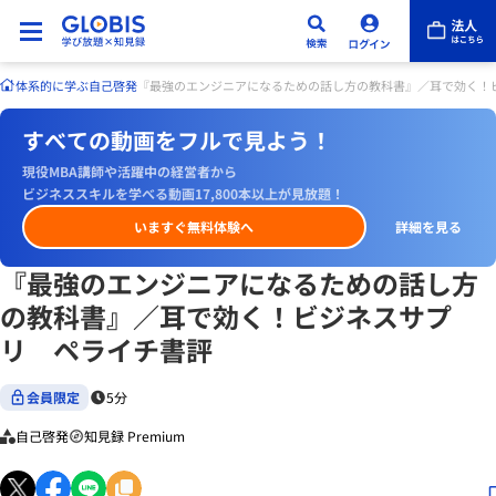
体系的に学ぶ
自己啓発
『最強のエンジニアになるための話し方の教科書』／耳で効く！
すべての動画をフルで見よう！
現役MBA講師や活躍中の経営者から
ビジネススキルを学べる動画17,800本以上が見放題！
いますぐ無料体験へ
詳細を見る
『最強のエンジニアになるための話し方
の教科書』／耳で効く！ビジネスサプ
リ ペライチ書評
会員限定
5分
自己啓発
知見録 Premium