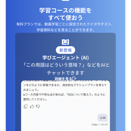
学習コースの機能を
すべて使おう
有料プランでは、動画学習ごとに設定されたクイズやテスト、
学習資料などを見ることができます｡
新登場
学びエージェント (AI)
「この用語はどういう意味？」などをAIと
チャットできます
詳細を見る