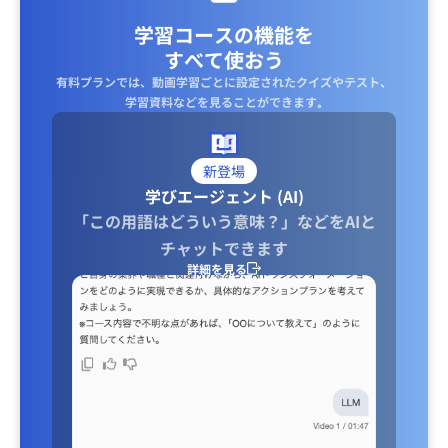
学習コースの機能を
すべて使おう
有料プランでは、動画学習ごとに設定されたクイズやテスト、
学習資料などを見ることができます｡
新登場
学びエージェント (AI)
「この用語はどういう意味？」などをAIと
チャットできます
詳細を見る