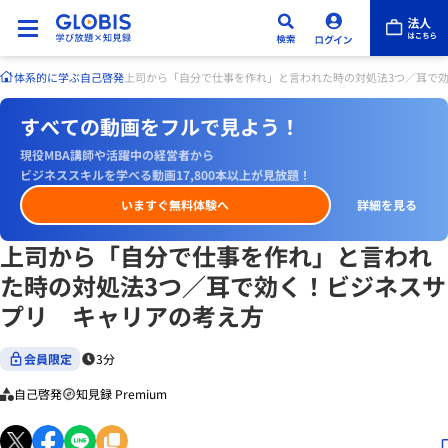
体系的に学ぶ
自己啓発
上司から「自分で仕事を作れ」と言われた時の対処法3つ／耳で
すべての動画をフルで見よう！
現役MBA講師や活躍中の経営者から
ビジネススキルを学べる動画17,800本以上が見放題！
いますぐ無料体験へ
詳細を見る
上司から「自分で仕事を作れ」と言われ
た時の対処法3つ／耳で効く！ビジネスサ
プリ キャリアの考え方
会員限定
3分
自己啓発
知見録 Premium