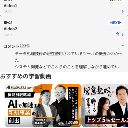
Video1
06:23
02
Video2
09:05
223件
コメント
データ処理技術の現在使用されているツールの概要がわかっ
た
システム開発などでこれらのことを理解しながら進めていけ
ば、技術者との意思疎通もスムーズになる
おすすめの学習動画
1:03:55