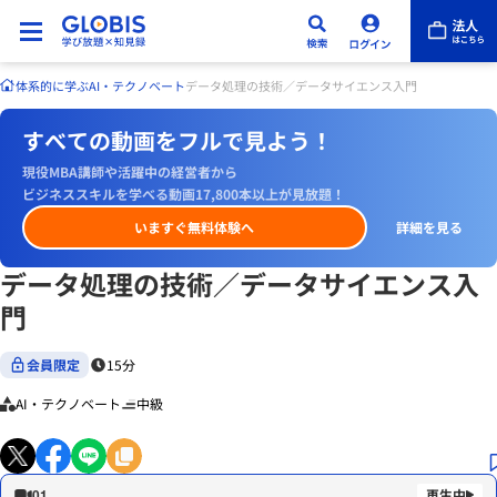
体系的に学ぶ
AI・テクノベート
データ処理の技術／データサイエンス入門
すべての動画をフルで見よう！
現役MBA講師や活躍中の経営者から
ビジネススキルを学べる動画17,800本以上が見放題！
いますぐ無料体験へ
詳細を見る
データ処理の技術／データサイエンス入
門
会員限定
15分
AI・テクノベート
中級
01