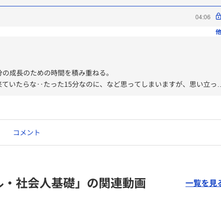
04:06
他
自分の成長のための時間を積み重ねる。
ていたらな‥たった15分なのに、など思ってしまいますが、思い立っ
大事！
った（「出来なかった」もあるが「やらなかった」も多い）ことが何度
コメント
。出来たことを認識すること、自分を認めてあげることも必要。
ル・社会人基礎」の関連動画
一覧を見