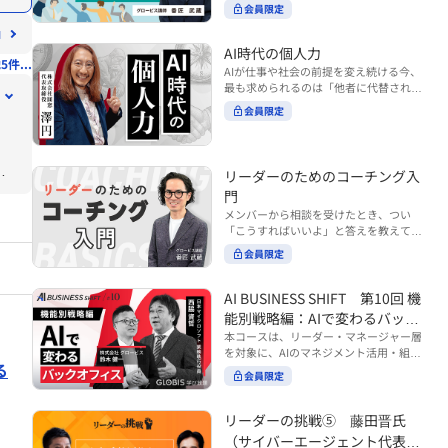
ンバーやチームの力を引き出しながら成
る実践的なポイント などを解説します。
会員限定
BUSINESS SHIFTシリーズ』は以下の3
果を上げるには、どのように仕事を任せ
◾️こんな方におすすめ 提案しても顧客に
部構成で設計された全12回のシリーズで
ていけば良いのでしょうか？ 変化の激し
響かず、「いい話だった」で終わる商談
す。（順次公開） https://unlimited.glo
い時代において、マネージャーとして成
AI時代の個人力
が多い方 顧客の本当の課題や決裁者の判
5件...
bis.co.jp/ja/tags/AI%E3%83%93%E3%8
果を上げ続けるためには、メンバーの個
AIが仕事や社会の前提を変え続ける今、
断基準をつかみきれず、案件が前に進ま
2%B8%E3%83%8D%E3%82%B9%E3%
性や特性を理解し、それに合わせた効果
最も求められるのは「他者に代替されな
ない方 再現性のある営業テクニックを身
82%B7%E3%83%95%E3%83%88 ・基
的な任せ方を身につけることが重要で
い個としての力」“個人力”です。 本コー
につけたい方 ※本動画は、制作時点の情
礎編（第1回〜3回）：リーダーやマネー
会員限定
す。このコースでは、ソーシャルスタイ
スでは、澤円氏の著書『個人力』をもと
報に基づき作成したものです（2026年7
ジャーに求められる、AI時代の基礎的な
ル理論を活用してメンバーごとに最適な
に、AI時代をしなやかに生き抜くための
月制作）
リテラシーの強化を目的としたコース ・
アプローチを学びます。「任せる力」を
「前向きな自己中戦略」を学びます。 テ
マネジメント編（第4回〜7回）：AI時代
高めることで、チーム全体の成長を促進
た
ーマは、「Being（ありたい自分）」を
リーダーのためのコーチング入
のリーダーシップや組織変革を中心に学
し、自身のリーダーシップを発揮できる
中心に据え、自ら考え（Think）、変化
ぶコース ・機能別戦略編（第8回〜12
ようになっていきます。 ※本動画は、制
門
し（Transform）、協働する（Collabor
回）：AI時代における機能別での戦略の
作時点の情報に基づき作成したものです
メンバーから相談を受けたとき、つい
ate）ことで、自分らしい価値を発揮し
あり方を中心に学ぶコース より実践的な
（2024年12月制作）
「こうすればいいよ」と答えを教えてし
ていくこと。 リスキリングやAI活用が叫
AIツールの活用法について学びたい方は
まう。 あるいは、「自分で考えてほし
ばれる今こそ、スキルより先に“自分の
会員限定
『AI WORK SHIFTシリーズ』をご視聴く
もあ
い」と思うあまり、すべて任せきりにし
軸”を問うことが重要です。 あなたは何
ださい。 https://unlimited.globis.co.j
てしまう。 メンバーの成長機会を確保し
を大切にし、どんな未来を描きたいの
p/ja/search?tag=AI%E3%83%AF%E3%8
つつ、自律的に仕事を進めてもらうため
AI BUSINESS SHIFT 第10回 機
か？ このコースは、あなたが“ありたい
3%BC%E3%82%AF%E3%82%B7%E3%
にはどうすればよいのか。 こうした悩み
自分”として生き、キャリアをデザイン
能別戦略編：AIで変わるバック
83%95%E3%83%88 ※本コースは、AIの
に直面するリーダー・マネージャーの方
していくための思考と行動のガイドにな
マネジメント活用を学ぶ「AIビジネスシ
オフィス
本コースは、リーダー・マネージャー層
は多いのではないでしょうか。 変化が激
ります。 ※本動画は、制作時点の情報に
フト」シリーズの一環として提供してい
を対象に、AIのマネジメント活用・組織
しく、正解のない現代においては、指示
基づき作成したものです（2025年11月
る
ます。 ※本動画は、制作時点の情報に基
活用を体系的に学ぶ 『AI BUSINESS SHI
や助言にとどまらず、メンバーの思考を
会員限定
制作）
づき作成したものです（2026年03月制
FTシリーズ（全12回）』の第10回で
引き出し、自律的な行動を促す「コーチ
作）
す。 第10回「機能別戦略編：AIで変わる
ングスキル」の重要性が高まっていま
バックオフィス」では、人事・総務・労
リーダーの挑戦⑤ 藤田晋氏
す。 本コースでは、基礎的なコーチング
務・経理・情報システムなどのバックオ
の考え方を押さえたうえで、実際の職場
（サイバーエージェント代表取
フィス領域において、定型業務の自動化