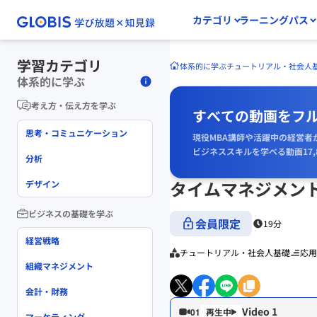
カテゴリ
ラーニングパス
学習カテゴリ
体系的に学ぶ
チュートリアル・社会人
体系的に学ぶ
考え方・伝え方を学ぶ
すべての動画をフ
思考・コミュニケーション
現役MBA講師や活躍中の経営者
ビジネススキルを学べる動画17,
分析
タイムマネジメン
デザイン
ビジネスの基礎を学ぶ
会員限定
19分
経営戦略
チュートリアル・社会人基礎
応用
組織マネジメント
会計・財務
Video 1
01
マーケティング