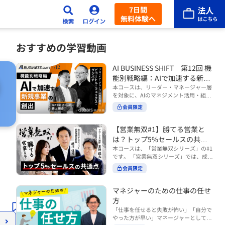
7日間
無料体験へ
おすすめの学習動画
AI BUSINESS SHIFT 第12回 機
能別戦略編：AIで加速する新規
事業の創出
本コースは、リーダー・マネージャー層
を対象に、AIのマネジメント活用・組織
活用を体系的に学ぶ 『AI BUSINESS SHI
会員限定
FTシリーズ（全12回）』の第12回で
す。 第12回「機能別戦略編：AIで加速す
る新規事業の創出」では、新規事業やス
【営業無双#1】勝てる営業と
タートアップを取り巻く環境がどのよう
は？トップ5%セールスの共通
に変化しているのかを俯瞰し、新たな価
点
本コースは、「営業無双シリーズ」の#1
値創造と非連続な成長を生み出すため
です。 「営業無双シリーズ」では、成約
に、AI時代における事業機会の捉え方
率アップに向けて、お客様に選ばれ続け
や、成功確率を高めるための考え方につ
会員限定
る無双の営業になるための実践的な考え
いて学びます。 ■こんな方におすすめ
方やテクニックを紹介していきます。
・新規事業開発やスタートアップ創出に
（#2以降は順次公開） 本コースでは、
マネジャーのための仕事の任せ
携わるリーダー・マネージャーの方 ・AI
「勝てる営業とは？トップ5%セールス
方
を活用して事業創出のスピードや成功確
の共通点」をテーマに BtoBでお客様に
率を高めたい方 ・AI時代における新規事
「仕事を任せると失敗が怖い」「自分で
選ばれる営業の役割 トップ5％のセール
業リーダーの役割やマインドセットを学
やった方が早い」マネージャーとしてメ
スに共通する行動や考え方 成果につなが
びたい方 ■AIシフトシリーズとは？ 『AI