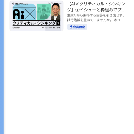
トの時間をやりくりするために、真っ先
【AI×クリティカル・シンキン
ル https://unlimited.globis.co.jp/ja/co
earch?tag=AI%E3%83%AF%E3%83%B
に削りがちなのが「睡眠」時間。 実は
urses/598f3254/ ※本コースは、AI時代
グ】①イシューと枠組みでプロ
C%E3%82%AF%E3%82%B7%E3%83%
今、日本社会は世界と比較して「最も眠
のビジネススキルを学ぶ「AIタレントシ
95%E3%83%88 ※本コースは、AIのマネ
ンプトを磨く
生成AIから期待する回答を引き出せず、
らない国」だということもわかってきて
フト」シリーズの一環として提供してい
ジメント活用を学ぶ「AIビジネスシフ
試行錯誤を重ねていませんか。 本コース
います。 慢性的な睡眠不足は、心身の健
ます。 https://unlimited.globis.co.jp/j
ト」シリーズの一環として提供していま
では、生成AI活用の質を高める鍵とし
康に悪影響なだけでなく、仕事のパフォ
会員限定
a/tags/AI%E3%82%BF%E3%83%AC%E
す。 ※本動画は、制作時点の情報に基づ
て、クリティカル・シンキングの視点か
ーマンスにも当然大きな影響を与え、社
3%83%B3%E3%83%88%E3%82%B7%E
き作成したものです（2026年2月制作）
らイシュー設定と枠組みを押さえる重要
会全体の経済損失につながります。 この
3%83%95%E3%83%88 ※本動画は、制
性を解説します。 目的に直結する問いの
コースでは、基本的な睡眠リテラシーを
作時点の情報に基づき作成したものです
立て方や、プロンプトに落とし込む際の
学んだ後の「問題解決編」として、「な
（2026年1月制作）
実践ポイントを具体例とともに学ぶこと
ぜ多くのビジネスパーソンは眠れないの
で、AIをより思考のパートナーとして活
か？」について解説していきます。 ▼本
用できるようになります。 生成AIを業務
コースで学べる主な内容 ・そもそも眠れ
で使い始めた方から、活用を一段深めた
ないことは何が問題なのか？ ・眠れなく
い方まで、再現性あるプロンプト設計を
なってしまう原因とは？ 睡眠不足の原因
身につけたい方におすすめの内容です。
は認知機能の問題にありました。 自身の
さらに学びを深めたい方は、こちらも合
睡眠不足に対し、正しく「気づき・理解
わせてご覧ください。 【AI×クリティカ
し・行動を変える」第一歩を踏み出しま
ル・シンキング】②AIの弱点との向き合
しょう。 ▼関連コース ・ビジネスパー
い方 https://unlimited.globis.co.jp/ja/c
ソンのための睡眠スキル ~リテラシー編
ourses/cdfe41e3/learn/steps/62198 ※
~ https://unlimited.globis.co.jp/ja/cour
本コースは、AI時代のビジネススキルを
ses/24575c03/learn/steps/53129 ・ビジ
学ぶ「AIタレントシフト」シリーズの一
ネスパーソンのための睡眠スキル ~問題
環として提供しています。 https://unli
解決編 後編 どうしたら眠れるのか？~ ht
mited.globis.co.jp/ja/tags/AI%E3%82%
tps://unlimited.globis.co.jp/ja/course
BF%E3%83%AC%E3%83%B3%E3%8
s/4ba981e9/learn/steps/62042 ※本動画
3%88%E3%82%B7%E3%83%95%E3%8
は、制作時点の情報に基づき作成したも
3%88 ※本動画は、制作時点の情報に基
のです（2025年12月制作）