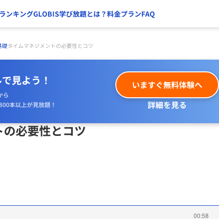
ランキング
GLOBIS学び放題とは？
料金プラン
FAQ
基礎
タイムマネジメントの必要性とコツ
ルで見よう！
いますぐ無料体験へ
から
詳細を見る
800本以上が見放題！
トの必要性とコツ
00:58