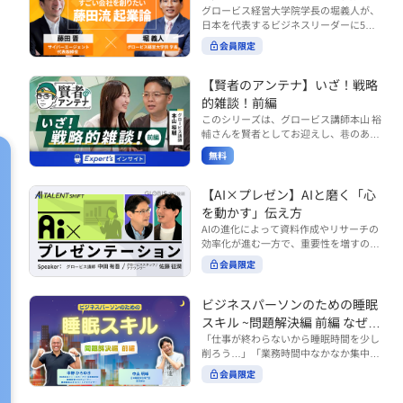
で起こりがちな事例をもとに、相手の思
締役）
グロービス経営大学院学長の堀義人が、
や効率化といった現場レベルのAI活用だ
考と行動を引き出す関わり方を学びま
日本を代表するビジネスリーダーに5つ
けでなく、いかにして経営や戦略に貢献
す。 また、代表的なコーチングのフレー
の質問（能力開発／挑戦／試練／仲間／
する存在へと進化していくのかについて
会員限定
ムワークである「GROWモデル」を取り
志）を投げかけ、その人生哲学を解き明
考えを深め、学んでいきます。 ■こんな
上げ、どのような問いかけによって相手
かします。第5回目のゲストは、サイバ
方におすすめ ・人事・総務・労務・経
の主体性を引き出していくのかを、わか
ーエージェント代表取締役の藤田晋氏。
【賢者のアンテナ】いざ！戦略
理・情シスなど、バックオフィス部門を
りやすく解説します。 メンバーとの対話
起業の理由、経営をどうやって学んだ
率いるリーダー・マネージャーの方 ・バ
的雑談！前編
を、成長を促す機会へと変えていく。そ
か、アメーバブログ・ABEMAの立ち上
ックオフィス業務へのAI活用やDX推進を
このシリーズは、グロービス講師本山 裕
の第一歩としておすすめのコースです。
げ、経営チームづくりについてなど聞い
担っている方 ・AI時代におけるバックオ
輔さんを賢者としてお迎えし、巷のあり
コース内で紹介している「傾聴力」を深
ていきます。（肩書きは2020年12月11
フィスの役割や戦略のあり方を考えたい
とあらゆるものを独自の視点で紐解き、
めたい方は、こちらも合わせてご覧くだ
日撮影当時のもの） 藤田 晋 サイバー
無料
方 ■AIシフトシリーズとは？ 『AI BUSI
さい。 ・傾聴力 ~リーダーのための聴く
皆様の学びの意欲を刺激するコンテンツ
エージェント 代表取締役 堀 義人 グ
NESS SHIFTシリーズ』は以下の3部構成
技術~（基礎編） https://unlimited.glob
です。 毎月第2・第4水曜日の朝7時に定
ロービス経営大学院 学長 グロービ
で設計された全12回のシリーズです。
is.co.jp/ja/courses/fe285262/learn/step
期配信されます。 取り上げて欲しいご質
【AI×プレゼン】AIと磨く「心
ス・キャピタル・パートナーズ 代表パ
（順次公開） https://unlimited.globis.c
s/59808 ・傾聴力 ~リーダーのための聴
問やテーマ、感想を随時受け付けていま
を動かす」伝え方
ートナー
o.jp/ja/tags/AI%E3%83%93%E3%82%B
く技術~（実践編） https://unlimited.gl
す。 グーグルフォーム（https://forms.g
AIの進化によって資料作成やリサーチの
8%E3%83%8D%E3%82%B9%E3%82%
obis.co.jp/ja/courses/01d24a39/learn/s
le/qqoBYuRUmUYz4scC6） または グ
効率化が進む一方で、重要性を増すのが
B7%E3%83%95%E3%83%88 ・基礎編
teps/59813 ※本動画は、制作時点の情
ロ放題編集部員のX（https://x.com/mai
「伝える力」です。本コースでは、AI時
（第1回〜3回）：リーダーやマネージャ
報に基づき作成したものです（2026年6
rakobayashi） まで、ぜひご要望をお
会員限定
代のプレゼンに求められるデリバリース
ーに求められる、AI時代の基礎的なリテ
月制作）
寄せください。 ※本動画は、制作時点の
キルについて解説します。 自分の伝え方
ラシーの強化を目的としたコース ・マネ
情報に基づき作成したものです（2026年
を客観的に評価し、改善できるAI活用法
ジメント編（第4回〜7回）：AI時代のリ
ビジネスパーソンのための睡眠
6月制作）
も紹介。大事な場面で「心を動かす」プ
ーダーシップや組織変革を中心に学ぶコ
スキル ~問題解決編 前編 なぜ眠
レゼンをしたい方におすすめです。関連
ース ・機能別戦略編（第8回〜12回）：
れないのか？~
「仕事が終わらないから睡眠時間を少し
コース「プレゼンテーションスキル」も
AI時代における機能別での戦略のあり方
削ろう…」「業務時間中なかなか集中で
併せてご覧ください。 ▼プレゼン動画分
を中心に学ぶコース より実践的なAIツー
きない…」「毎日朝起きるのがつら
析プロンプト（辛口） https://hodai.glo
ルの活用法について学びたい方は『AI W
会員限定
い…」。 あなたはこのような経験をした
bis.co.jp/learning_documents/6f976cd
ORK SHIFTシリーズ』をご視聴くださ
ことはありませんか？ 仕事やプライベー
a ▼関連動画：プレゼンテーションスキ
い。 https://unlimited.globis.co.jp/ja/s