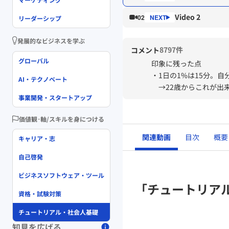
Video 2
02
リーダーシップ
発展的なビジネスを学ぶ
8797件
コメント
グローバル
印象に残った点
・1日の1%は15分。
AI・テクノベート
→22歳からこれが出来
事業開発・スタートアップ
日から実践することが
価値観･軸/スキルを身につける
感想
・計画を立ててしなか
関連動画
目次
概要
キャリア・志
り、罪悪感に苛まれる
自己啓発
ビジネスソフトウェア・ツール
「チュートリア
資格・試験対策
チュートリアル・社会人基礎
知見を広げる