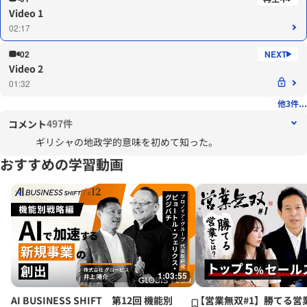
Video 1
02:17
02
Video 2
01:32
他3件...
497件
コメント
ギリシャの地政学的意味を初めて知った。
おすすめの学習動画
1:03:55
AI BUSINESS SHIFT 第12回 機能別
【営業無双#1】勝てる営