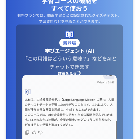
学習コースの機能を
すべて使おう
有料プランでは、動画学習ごとに設定されたクイズやテスト、
学習資料などを見ることができます｡
新登場
学びエージェント (AI)
「この用語はどういう意味？」などをAIと
チャットできます
詳細を見る