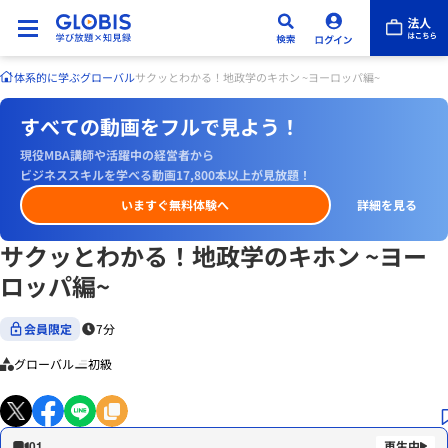
体系的に学ぶ
グローバル
サクッとわかる！地政学のキホン ~ヨーロッパ編~
すべての動画をフルで見よう！
現役MBA講師や活躍中の経営者から
ビジネススキルを学べる動画17,800本以上が見放題！
いますぐ無料体験へ
詳細を見る
サクッとわかる！地政学のキホン ~ヨー
ロッパ編~
会員限定
7分
グローバル
初級
01