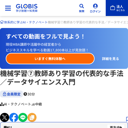
体系的に学ぶ
AI・テクノベート
機械学習⑦教師あり学習の代表的な手法／データサイエ
すべての動画をフルで見よう！
現役MBA講師や活躍中の経営者から
ビジネススキルを学べる動画17,800本以上が見放題！
いますぐ無料体験へ
詳細を見る
機械学習⑦教師あり学習の代表的な手法
／データサイエンス入門
会員限定
30分
AI・テクノベート
中級
01