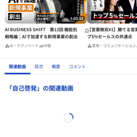
と思っていました。
でも、たしかに残業代が高くなれば、、たとえば、現状の5
1:03:55
倍とかにすれば、即減りそうｗ マインドや文化的な問題が
あるので、こういうのはシステム的に一気にやらいないと無
AI BUSINESS SHIFT 第12回 機能別
【営業無双#1】勝てる営
理ですね。
戦略編：AIで加速する新規事業の創出
プ5%セールスの共通点
AI・テクノベート
中級
思考・コミュニケーション
ここから出発して、残業時間が減ることによる各課題に真剣
に取り組むくらいの方がいい気がします。その方が危機感が
実態化してよりよい方向に向かう気がします。実際にやりた
関連動画
目次
概要
コメント
い！
残業がなくなることにより発生する課題
「自己啓発」の関連動画
・組織的な課題例：
成果減：選択と集中、効率up、無駄削減、利益・顧客利益
の最大化
外注、分業化、雇用形態見直し