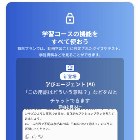
・個人的な課題例：
収入減：複業、低コストな生活・人生の追求
成果減：エッセンシャル思考、個人での効率化、外注化
余った時間の使い方：自己投資、複業、趣味、健康、家族
学習コースの機能を
との時間
すべて使おう
有料プランでは、動画学習ごとに設定されたクイズやテスト、
学習資料などを見ることができます｡
新登場
学びエージェント (AI)
「この用語はどういう意味？」などをAIと
チャットできます
詳細を見る