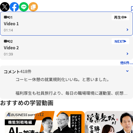
01
Video 1
01:14
02
Video 2
01:39
他6件...
418件
コメント
コーヒー休憩の就業規則化いいね。と思いました。
福利厚生も社員旅行より、毎日の職場環境に運動室、瞑想
室、仮眠室とかもほしい。オフィスを変えよう。サウナもい
おすすめの学習動画
いですねｗ
残業に関しては考え方の問題もあるので、即効的な施策は難
しそう。