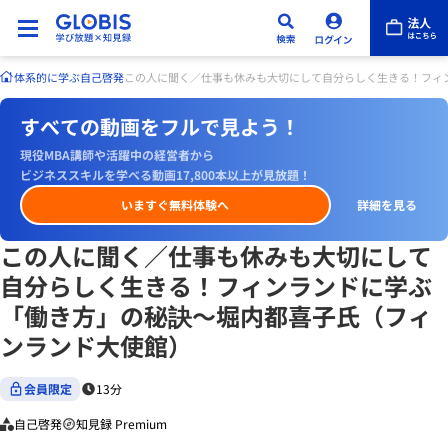
体系的に学ぶ
自己啓発
この人に聞く／仕事も休みも大切にして自分らしく生きる！フ
すべての動画をフルで見よう！
現役MBA講師や活躍中の経営者から
ビジネススキルを学べる動画17,800本以上が見放題！
いますぐ無料体験へ
詳細を見る
この人に聞く／仕事も休みも大切にして
自分らしく生きる！フィンランドに学ぶ
「働き方」の秘訣〜堀内都喜子氏（フィ
ンランド大使館）
会員限定
13分
自己啓発
知見録 Premium