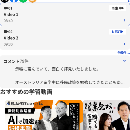
01
Video 1
08:40
02
Video 2
09:36
他5件...
79件
コメント
示唆に富んでいて、面白く拝見いたしました。
オーストラリア留学中に移民政策を勉強してきたこともあ
り、今の日本の外国人労働者受け入れ策のスキームに危うさ
おすすめの学習動画
を感じることが少なくありません。イノベーションを生み出
す以前に労働者としてのみ扱われるような制度設計になって
いることを危惧しております。
移民政策は「どのような外国人をその程度を入れるか」とい
う「出入国管理施策」と「いったん受け入れた外国人をどの