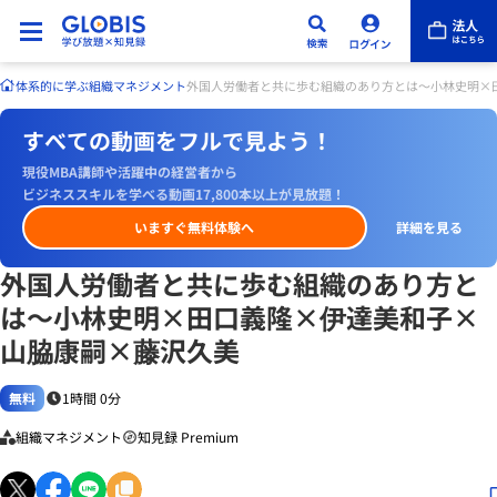
体系的に学ぶ
組織マネジメント
外国人労働者と共に歩む組織のあり方とは～小林史明×
すべての動画をフルで見よう！
現役MBA講師や活躍中の経営者から
ビジネススキルを学べる動画17,800本以上が見放題！
いますぐ無料体験へ
詳細を見る
外国人労働者と共に歩む組織のあり方と
は～小林史明×田口義隆×伊達美和子×
山脇康嗣×藤沢久美
無料
1時間 0分
組織マネジメント
知見録 Premium