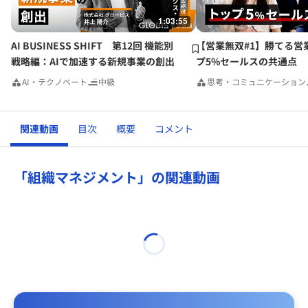
ように日本社会に受け入れていくか」という「社会統合施
1:03:55
策」の２種類からなるものだと思っていますが、日本の対応
は終始一貫して前者だけを強化し、後者は自治体、企業等に
AI BUSINESS SHIFT 第12回 機能別
【営業無双#1】勝てる営
丸投げしている状況が続いているように感じます。まして
戦略編：AIで加速する新規事業の創出
プ5%セールスの共通点
や、「移民政策はとらない」というどこかのお偉いさんの主
AI・テクノベート
中級
思考・コミュニケーション
張は滑稽です。
多くの企業は自らのビジネスの成長のため尽力されていると
関連動画
目次
概要
コメント
思いますが、これからは、外国人労働者をいかに上手く取り
込んでいかないと、とりわけサービス業のオペレーションが
成り立たない時代に入ってくるでしょう。そんな中、技能実
「組織マネジメント」の関連動画
習生等への長時間労働、賃金未払いなどの労働法規違反が平
然と罷り通っている実態も含めて、行政側においては「外国
人材」ではなく「外国人」として必要な施策を講じていかな
いと、働く場所として日本が選ばれなくなる時がくると思い
ます。
小生は、小林議員の選挙区でボランティアで日本語を教えて
いますが、特に土日祝日の公共交通機関が不便なために、日