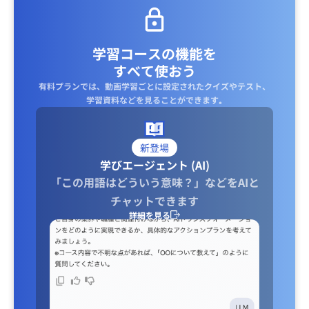
本語を勉強したくてもできない環境にある技能実習生が少な
くありません。その意味では、eラーニングで手軽に日本語
を勉強できる環境が必須だと思いますし、それが自治体や企
学習コースの機能を
業の投資コストの低減にもつながると思料します。
すべて使おう
個人的な見解で失礼しました。
有料プランでは、動画学習ごとに設定されたクイズやテスト、
学習資料などを見ることができます｡
新登場
学びエージェント (AI)
「この用語はどういう意味？」などをAIと
チャットできます
詳細を見る