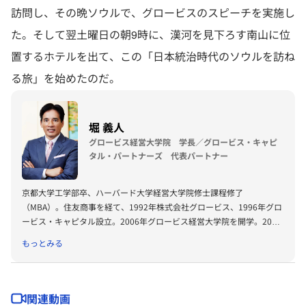
訪問し、その晩ソウルで、グロービスのスピーチを実施し
た。そして翌土曜日の朝9時に、漢河を見下ろす南山に位
置するホテルを出て、この「日本統治時代のソウルを訪ね
る旅」を始めたのだ。
堀 義人
グロービス経営大学院 学長／グロービス・キャピ
タル・パートナーズ 代表パートナー
京都大学工学部卒、ハーバード大学経営大学院修士課程修了
（MBA）。住友商事を経て、1992年株式会社グロービス、1996年グロ
ービス・キャピタル設立。2006年グロービス経営大学院を開学。2008
年に「G1サミット」を創設。2011年には復興支援プロジェクトKIBOW
もっとみる
を立ち上げる。2016年に茨城ロボッツ、2019年に茨城放送オーナー就
任。2022年にLuckyFesを立ち上げ、現在総合プロデューサーを務め
る。2024年よりBARKSオーナー、世界最大のPR会社の米国エデルマン
社 社外取締役。
関連動画