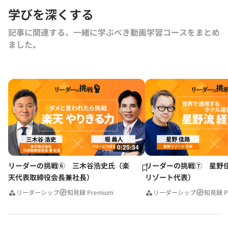
学びを深くする
記事に関連する、一緒に学ぶべき動画学習コースをまとめ
ました｡
0:25:34
リーダーの挑戦⑥ 三木谷浩史氏（楽
リーダーの挑戦⑦ 星野
天代表取締役会長兼社長）
リゾート代表）
リーダーシップ
知見録 Premium
リーダーシップ
知見録 P