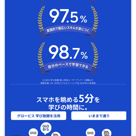
5分
スマホを眺める
を
学びの時間に｡