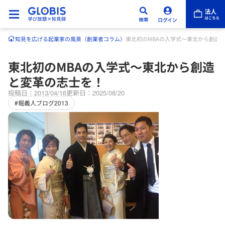
知見を広げる
起業家の風景（創業者コラム）
東北初のMBAの入学式～東北から創造
東北初のMBAの入学式～東北から創造
と変革の志士を！
投稿日：2013/04/16
更新日：2025/08/20
#堀義人ブログ2013