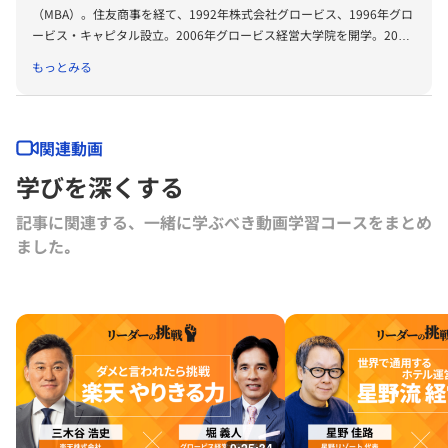
（MBA）。住友商事を経て、1992年株式会社グロービス、1996年グロ
ービス・キャピタル設立。2006年グロービス経営大学院を開学。2008
年に「G1サミット」を創設。2011年には復興支援プロジェクトKIBOW
もっとみる
を立ち上げる。2016年に茨城ロボッツ、2019年に茨城放送オーナー就
任。2022年にLuckyFesを立ち上げ、現在総合プロデューサーを務め
る。2024年よりBARKSオーナー、世界最大のPR会社の米国エデルマン
社 社外取締役。
関連動画
学びを深くする
記事に関連する、一緒に学ぶべき動画学習コースをまとめ
ました｡