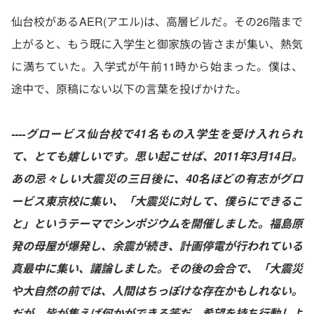
仙台校があるAER(アエル)は、高層ビルだ。その26階まで
上がると、もう既に入学生と御家族の皆さまが集い、熱気
に満ちていた。入学式が午前11時から始まった。僕は、
途中で、原稿にない以下の言葉を投げかけた。
----グロービス仙台校で41名もの入学生を受け入れられ
て、とても嬉しいです。思い起こせば、2011年3月14日。
あの忌々しい大震災の三日後に、40名ほどの有志がグロ
ービス東京校に集い、「大震災に対して、僕らにできるこ
と」というテーマでシンポジウムを開催しました。福島原
発の母屋が爆発し、余震が続き、計画停電が行われている
真最中に集い、議論しました。その後の会合で、「大震災
や大自然の前では、人間はちっぽけな存在かもしれない。
だが、皆が集えば何かができる筈だ。希望を持ち行動しよ