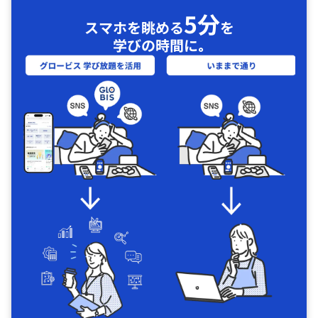
5分
スマホを眺める
を
学びの時間に｡