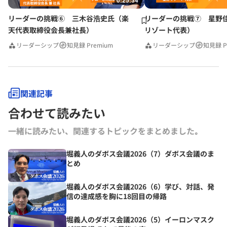
0:25:34
リーダーの挑戦⑥ 三木谷浩史氏（楽
リーダーの挑戦⑦ 星野
天代表取締役会長兼社長）
リゾート代表）
リーダーシップ
知見録 Premium
リーダーシップ
知見録 P
関連記事
合わせて読みたい
一緒に読みたい、関連するトピックをまとめました｡
堀義人のダボス会議2026（7）ダボス会議のま
とめ
堀義人のダボス会議2026（6）学び、対話、発
信の達成感を胸に18回目の帰路
堀義人のダボス会議2026（5）イーロンマスク