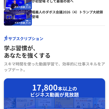
が初登場 そして最後の夜へ
堀義人のダボス会議2026（4）トランプ大統領
登場
サブスクリプション
学ぶ習慣が､
あなたを強くする
スキマ時間を使った動画学習で、効率的に仕事スキルをア
ップデート。
17,800
本以上の
ビジネス動画が見放題