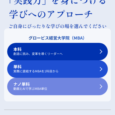
グロービス経営大学院（MBA）
本科
創造に挑み、変革を導くリーダーへ
単科
実務に直結するMBAを1科目から
ナノ単科
動画とAIで学ぶMBA単位