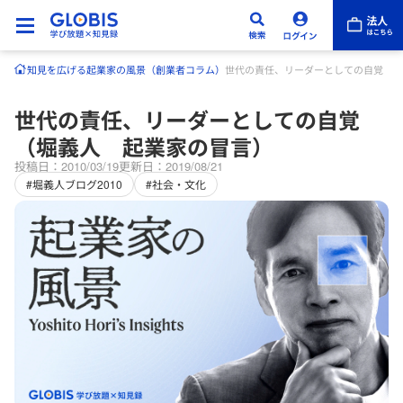
知見を広げる
起業家の風景（創業者コラム）
世代の責任、リーダーとしての自覚（堀
世代の責任、リーダーとしての自覚
（堀義人 起業家の冒言）
投稿日：2010/03/19
更新日：2019/08/21
#堀義人ブログ2010
#社会・文化