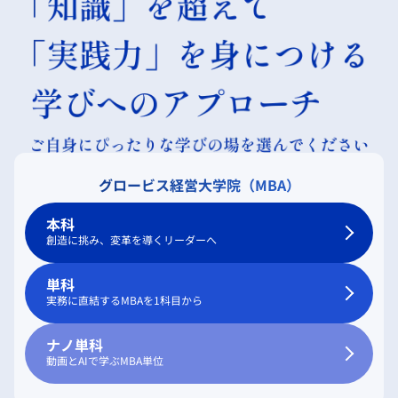
グロービス経営大学院（MBA）
本科
創造に挑み、変革を導くリーダーへ
単科
実務に直結するMBAを1科目から
ナノ単科
動画とAIで学ぶMBA単位