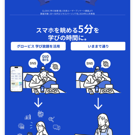
5分
スマホを眺める
を
学びの時間に｡