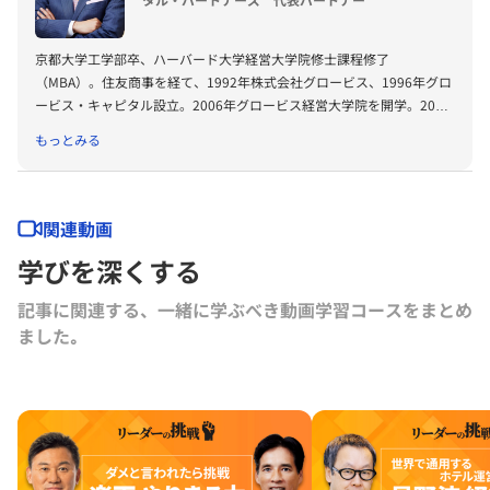
京都大学工学部卒、ハーバード大学経営大学院修士課程修了
（MBA）。住友商事を経て、1992年株式会社グロービス、1996年グロ
ービス・キャピタル設立。2006年グロービス経営大学院を開学。2008
年に「G1サミット」を創設。2011年には復興支援プロジェクトKIBOW
もっとみる
を立ち上げる。2016年に茨城ロボッツ、2019年に茨城放送オーナー就
任。2022年にLuckyFesを立ち上げ、現在総合プロデューサーを務め
る。2024年よりBARKSオーナー、世界最大のPR会社の米国エデルマン
社 社外取締役。
関連動画
学びを深くする
記事に関連する、一緒に学ぶべき動画学習コースをまとめ
ました｡