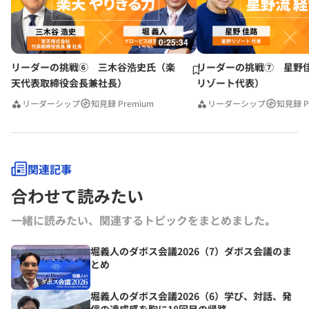
0:25:34
リーダーの挑戦⑥ 三木谷浩史氏（楽
リーダーの挑戦⑦ 星野
天代表取締役会長兼社長）
リゾート代表）
リーダーシップ
知見録 Premium
リーダーシップ
知見録 P
関連記事
合わせて読みたい
一緒に読みたい、関連するトピックをまとめました｡
堀義人のダボス会議2026（7）ダボス会議のま
とめ
堀義人のダボス会議2026（6）学び、対話、発