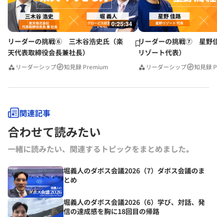
0:25:34
リーダーの挑戦⑥ 三木谷浩史氏（楽
リーダーの挑戦⑦ 星野
天代表取締役会長兼社長）
リゾート代表）
リーダーシップ
知見録 Premium
リーダーシップ
知見録 P
関連記事
合わせて読みたい
一緒に読みたい、関連するトピックをまとめました｡
堀義人のダボス会議2026（7）ダボス会議のま
とめ
堀義人のダボス会議2026（6）学び、対話、発
信の達成感を胸に18回目の帰路