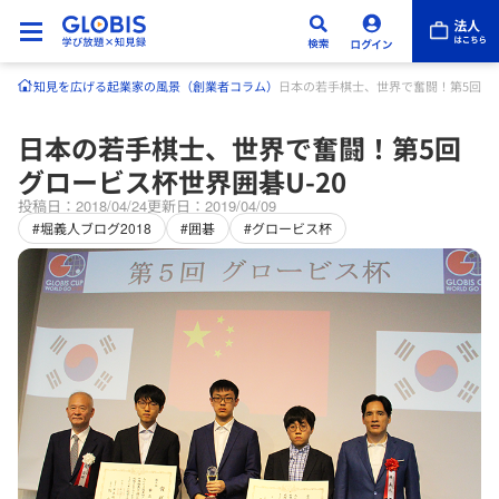
知見を広げる
起業家の風景（創業者コラム）
日本の若手棋士、世界で奮闘！第5回グロ
日本の若手棋士、世界で奮闘！第5回
グロービス杯世界囲碁U-20
投稿日：2018/04/24
更新日：2019/04/09
#堀義人ブログ2018
#囲碁
#グロービス杯