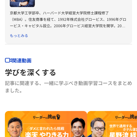
京都大学工学部卒、ハーバード大学経営大学院修士課程修了
（MBA）。住友商事を経て、1992年株式会社グロービス、1996年グロ
ービス・キャピタル設立。2006年グロービス経営大学院を開学。2008
年に「G1サミット」を創設。2011年には復興支援プロジェクトKIBOW
もっとみる
を立ち上げる。2016年に茨城ロボッツ、2019年に茨城放送オーナー就
任。2022年にLuckyFesを立ち上げ、現在総合プロデューサーを務め
る。2024年よりBARKSオーナー、世界最大のPR会社の米国エデルマン
社 社外取締役。
関連動画
学びを深くする
記事に関連する、一緒に学ぶべき動画学習コースをまとめ
ました｡