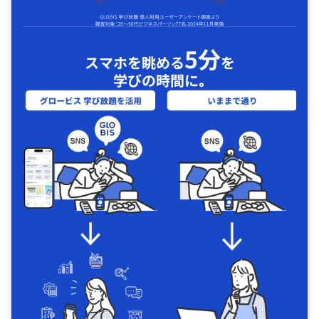
5分
スマホを眺める
を
学びの時間に｡