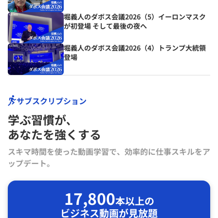
堀義人のダボス会議2026（5）イーロンマスク
が初登場 そして最後の夜へ
堀義人のダボス会議2026（4）トランプ大統領
登場
サブスクリプション
学ぶ習慣が､
あなたを強くする
スキマ時間を使った動画学習で、効率的に仕事スキルをア
ップデート。
17,800
本以上の
ビジネス動画が見放題