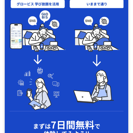
7日間無料
まずは
で