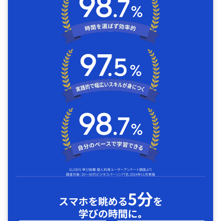
5分
スマホを眺める
を
学びの時間に｡