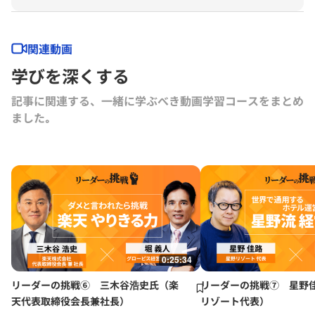
任。2022年にLuckyFesを立ち上げ、現在総合プロデューサーを務め
る。2024年よりBARKSオーナー、世界最大のPR会社の米国エデルマン
社 社外取締役。
関連動画
学びを深くする
記事に関連する、一緒に学ぶべき動画学習コースをまとめ
ました｡
0:25:34
リーダーの挑戦⑥ 三木谷浩史氏（楽
リーダーの挑戦⑦ 星野
天代表取締役会長兼社長）
リゾート代表）