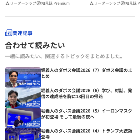
リーダーシップ
知見録 Premium
リーダーシップ
知見録 P
関連記事
合わせて読みたい
一緒に読みたい、関連するトピックをまとめました｡
堀義人のダボス会議2026（7）ダボス会議のま
とめ
堀義人のダボス会議2026（6）学び、対話、発
信の達成感を胸に18回目の帰路
堀義人のダボス会議2026（5）イーロンマスク
が初登場 そして最後の夜へ
堀義人のダボス会議2026（4）トランプ大統領
登場