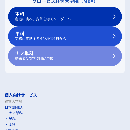
グロービス経営大学院（MBA）
本科
創造に挑み、変革を導くリーダーへ
単科
実務に直結するMBAを1科目から
ナノ単科
動画とAIで学ぶMBA単位
個人向けサービス
経営大学院：
日本語MBA
ナノ単科
単科
本科