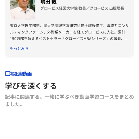
嶋田 毅
グロービス経営大学院 教員／グロービス 出版局長
東京大学理学部卒、同大学院理学系研究科修士課程修了。戦略系コンサ
ルティングファーム、外資系メーカーを経てグロービスに入社。累計
150万部を超えるベストセラー「グロービスMBAシリーズ」の著者、プ
ロデューサーも務める。著書に『グロービスMBAビジネス・ライティ
もっとみる
ング』『グロービスMBAキーワード 図解 基本ビジネス思考法45』
『グロービスMBAキーワード 図解 基本フレームワーク50』『ビジネ
ス仮説力の磨き方』（以上ダイヤモンド社）、『MBA 100の基本』
（東洋経済新報社）、『［実況］ロジカルシンキング教室』『［実況』
関連動画
アカウンティング教室』『競争優位としての経営理念』（以上PHP研
学びを深くする
究所）、『ロジカルシンキングの落とし穴』『バイアス』『KSFとは』
（以上グロービス電子出版）、共著書に『グロービスMBAマネジメン
記事に関連する、一緒に学ぶべき動画学習コースをまとめ
ト・ブック』『グロービスMBAマネジメント・ブックⅡ』『MBA定量
ました｡
分析と意思決定』『グロービスMBAビジネスプラン』『ストーリーで
学ぶマーケティング戦略の基本』（以上ダイヤモンド社）など。その他
にも多数の単著、共著書、共訳書がある。
グロービス経営大学院や企業研修において経営戦略、マーケティング、
事業革新、管理会計、自社課題（アクションラーニング）などの講師を
務める。グロービスのナレッジライブラリ「GLOBIS知見録」に定期的