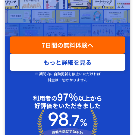
7日間の無料体験へ
もっと詳細を見る
※ 期間内に自動更新を停止いただければ
料金は一切かかりません
97%
利用者の
以上から
好評価をいただきました