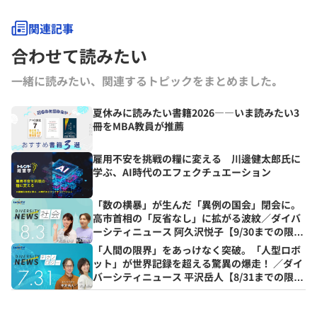
にコラムを連載するとともに、さまざまなテーマで講演なども行ってい
る。
関連記事
合わせて読みたい
一緒に読みたい、関連するトピックをまとめました｡
夏休みに読みたい書籍2026――いま読みたい3
冊をMBA教員が推薦
雇用不安を挑戦の糧に変える 川邊健太郎氏に
学ぶ、AI時代のエフェクチュエーション
「数の横暴」が生んだ「異例の国会」閉会に。
高市首相の「反省なし」に拡がる波紋／ダイバ
ーシティニュース 阿久沢悦子【9/30までの限定
公開】
「人間の限界」をあっけなく突破。「人型ロボ
ット」が世界記録を超える驚異の爆走！ ／ダイ
バーシティニュース 平沢岳人【8/31までの限定
公開】