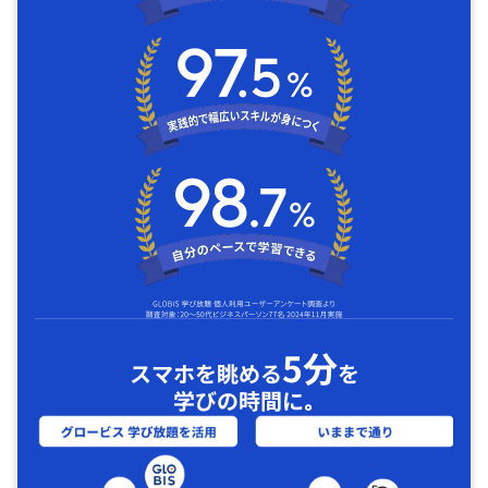
5分
スマホを眺める
を
学びの時間に｡