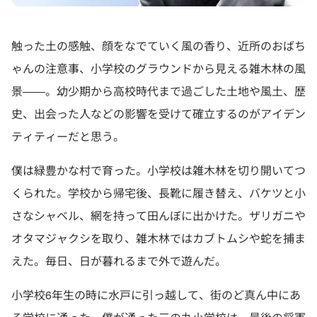
触った土の感触、顔をなでていく風の香り、近所のおばち
ゃんの注意事、小学校のグラウンドから見える雑木林の風
景――。幼少期から高校時代まで過ごした土地や風土、歴
史、出会った人などの影響を受けて確立するのがアイデン
ティティーだと思う。
僕は緑豊かな村で育った。小学校は雑木林を切り開いてつ
くられた。学校から帰宅後、長靴に履き替え、バケツと小
さなシャベル、網を持って田んぼに出かけた。ザリガニや
オタマジャクシを取り、雑木林ではカブトムシや蛇を捕ま
えた。毎日、日が暮れるまで外で遊んだ。
小学校6年生の時に水戸に引っ越して、街のど真ん中にあ