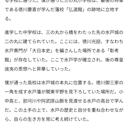
る学校に通った。僕が通った三の丸小学校は、最後の将軍
である徳川慶喜が学んだ藩校「弘道館」の跡地に立地す
る。
進学した中学校は、三の丸から橋をわたった先の水戸城の
二の丸に建てられていた。ここには、徳川光圀、すなわち
水戸黄門が「大日本史」を編さんした場所である「彰考
館」が存在していた。ここで水戸学が確立され、後の尊皇
攘夷の思想へと昇華していった。
僕が通った高校は水戸城の本丸に位置する。徳川御三家の
一角を成す水戸藩が関東平野を見下ろしていた場所だ。小
中高と、那珂川や阿武隈山脈を見渡せる水戸の高台で学ん
だ。この土手の上で、水戸の歴史と自分を重ね合わせなが
ら、自らの生き方を常に考え続けていた。