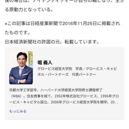
僕の場合は、アイデンティティーが自らの軸となり、生き
る原動力となっている。
※この記事は日経産業新聞で2016年11月25日に掲載され
たものです。
日本経済新聞社の許諾の元、転載しています。
堀 義人
グロービス経営大学院 学長／グロービス・キャピ
タル・パートナーズ 代表パートナー
京都大学工学部卒、ハーバード大学経営大学院修士課程修了
（MBA）。住友商事を経て、1992年株式会社グロービス、1996年グロ
ービス・キャピタル設立。2006年グロービス経営大学院を開学。2008
年に「G1サミット」を創設。2011年には復興支援プロジェクトKIBOW
もっとみる
を立ち上げる。2016年に茨城ロボッツ、2019年に茨城放送オーナー就
任。2022年にLuckyFesを立ち上げ、現在総合プロデューサーを務め
る。2024年よりBARKSオーナー、世界最大のPR会社の米国エデルマン