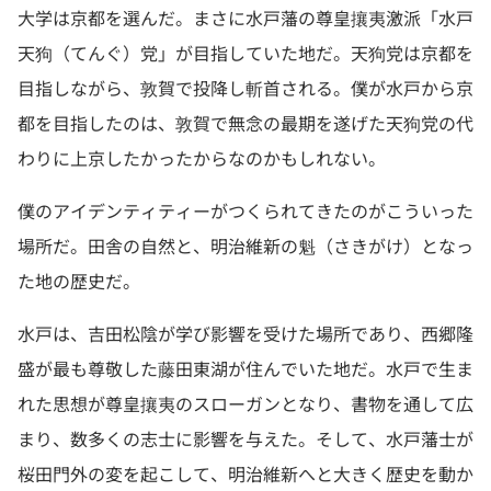
大学は京都を選んだ。まさに水戸藩の尊皇攘夷激派「水戸
天狗（てんぐ）党」が目指していた地だ。天狗党は京都を
目指しながら、敦賀で投降し斬首される。僕が水戸から京
都を目指したのは、敦賀で無念の最期を遂げた天狗党の代
わりに上京したかったからなのかもしれない。
僕のアイデンティティーがつくられてきたのがこういった
場所だ。田舎の自然と、明治維新の魁（さきがけ）となっ
た地の歴史だ。
水戸は、吉田松陰が学び影響を受けた場所であり、西郷隆
盛が最も尊敬した藤田東湖が住んでいた地だ。水戸で生ま
れた思想が尊皇攘夷のスローガンとなり、書物を通して広
まり、数多くの志士に影響を与えた。そして、水戸藩士が
桜田門外の変を起こして、明治維新へと大きく歴史を動か