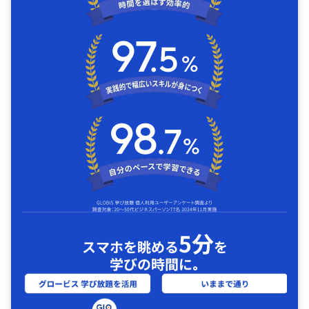
5分
スマホを眺める
を
学びの時間に｡