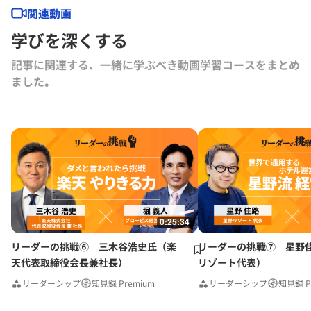
社 社外取締役。
関連動画
学びを深くする
記事に関連する、一緒に学ぶべき動画学習コースをまとめ
ました｡
0:25:34
リーダーの挑戦⑥ 三木谷浩史氏（楽
リーダーの挑戦⑦ 星野
天代表取締役会長兼社長）
リゾート代表）
リーダーシップ
知見録 Premium
リーダーシップ
知見録 P