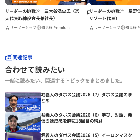
リーダーの挑戦⑥ 三木谷浩史氏（楽
リーダーの挑戦⑦ 星野
天代表取締役会長兼社長）
リゾート代表）
リーダーシップ
知見録 Premium
リーダーシップ
知見録 P
関連記事
合わせて読みたい
一緒に読みたい、関連するトピックをまとめました｡
堀義人のダボス会議2026（7）ダボス会議のま
とめ
堀義人のダボス会議2026（6）学び、対話、発
信の達成感を胸に18回目の帰路
堀義人のダボス会議2026（5）イーロンマスク