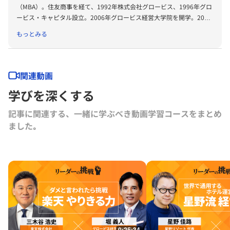
（MBA）。住友商事を経て、1992年株式会社グロービス、1996年グロ
ービス・キャピタル設立。2006年グロービス経営大学院を開学。2008
年に「G1サミット」を創設。2011年には復興支援プロジェクトKIBOW
もっとみる
を立ち上げる。2016年に茨城ロボッツ、2019年に茨城放送オーナー就
任。2022年にLuckyFesを立ち上げ、現在総合プロデューサーを務め
る。2024年よりBARKSオーナー、世界最大のPR会社の米国エデルマン
社 社外取締役。
関連動画
学びを深くする
記事に関連する、一緒に学ぶべき動画学習コースをまとめ
ました｡
0:25:34