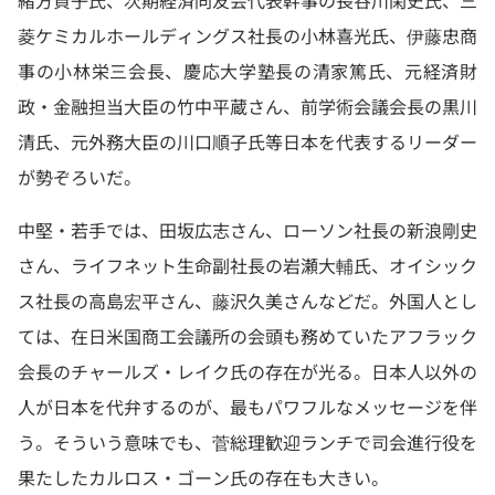
緒方貞子氏、次期経済同友会代表幹事の長谷川閑史氏、三
菱ケミカルホールディングス社長の小林喜光氏、伊藤忠商
事の小林栄三会長、慶応大学塾長の清家篤氏、元経済財
政・金融担当大臣の竹中平蔵さん、前学術会議会長の黒川
清氏、元外務大臣の川口順子氏等日本を代表するリーダー
が勢ぞろいだ。
中堅・若手では、田坂広志さん、ローソン社長の新浪剛史
さん、ライフネット生命副社長の岩瀬大輔氏、オイシック
ス社長の高島宏平さん、藤沢久美さんなどだ。外国人とし
ては、在日米国商工会議所の会頭も務めていたアフラック
会長のチャールズ・レイク氏の存在が光る。日本人以外の
人が日本を代弁するのが、最もパワフルなメッセージを伴
う。そういう意味でも、菅総理歓迎ランチで司会進行役を
果たしたカルロス・ゴーン氏の存在も大きい。