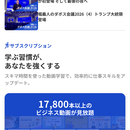
が初登場 そして最後の夜へ
堀義人のダボス会議2026（4）トランプ大統領
登場
サブスクリプション
学ぶ習慣が､
あなたを強くする
スキマ時間を使った動画学習で、効率的に仕事スキルをア
ップデート。
17,800
本以上の
ビジネス動画が見放題