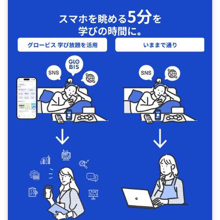
5分
スマホを眺める
を
学びの時間に｡