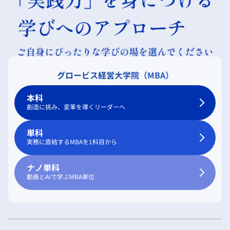
グロービス経営大学院（MBA）
本科
創造に挑み、変革を導くリーダーへ
単科
実務に直結するMBAを1科目から
ナノ単科
動画とAIで学ぶMBA単位