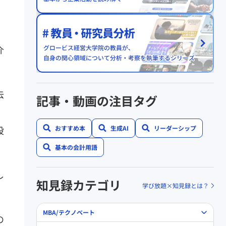
介
去
記事・動画の注目タグ
。
設
おすすめ本
生成AI
リーダーシップ
基本の会計用語
し
知見録カテゴリ
学び放題×知見録とは？
MBA/テクノベート
の