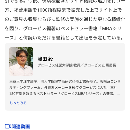
引できる。今後、検索機能ほかサイト機能の追加を行う一
方、掲載用語を1000語程度まで拡充した上でサイト上で
のご意見の収集ならびに監修の実施を通じた更なる精緻化
を図り、グロービス編著のベストセラー書籍『MBAシリ
ーズ』と併読いただける書籍として出版を予定している。
嶋田 毅
グロービス経営大学院 教員／グロービス 出版局長
東京大学理学部卒、同大学院理学系研究科修士課程修了。戦略系コンサ
ルティングファーム、外資系メーカーを経てグロービスに入社。累計
150万部を超えるベストセラー「グロービスMBAシリーズ」の著者、プ
ロデューサーも務める。著書に『グロービスMBAビジネス・ライティ
もっとみる
ング』『グロービスMBAキーワード 図解 基本ビジネス思考法45』
『グロービスMBAキーワード 図解 基本フレームワーク50』『ビジネ
ス仮説力の磨き方』（以上ダイヤモンド社）、『MBA 100の基本』
（東洋経済新報社）、『［実況］ロジカルシンキング教室』『［実況』
関連動画
アカウンティング教室』『競争優位としての経営理念』（以上PHP研