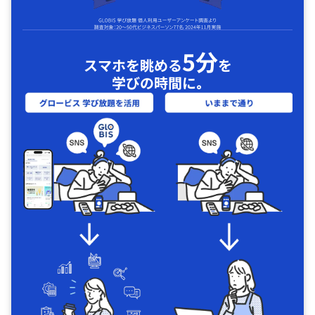
5分
スマホを眺める
を
学びの時間に｡