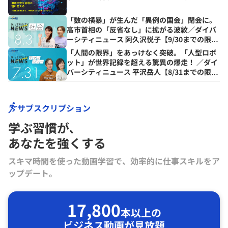
「数の横暴」が生んだ「異例の国会」閉会に。
高市首相の「反省なし」に拡がる波紋／ダイバ
ーシティニュース 阿久沢悦子【9/30までの限定
公開】
「人間の限界」をあっけなく突破。「人型ロボ
ット」が世界記録を超える驚異の爆走！ ／ダイ
バーシティニュース 平沢岳人【8/31までの限定
公開】
サブスクリプション
学ぶ習慣が､
あなたを強くする
スキマ時間を使った動画学習で、効率的に仕事スキルをア
ップデート。
17,800
本以上の
ビジネス動画が見放題