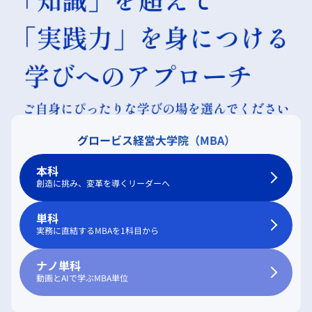
グロービス経営大学院（MBA）
本科
創造に挑み、変革を導くリーダーへ
単科
実務に直結するMBAを1科目から
ナノ単科
動画とAIで学ぶMBA単位