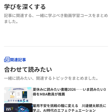
学びを深くする
究所）、『ロジカルシンキングの落とし穴』『バイアス』『KSFとは』
（以上グロービス電子出版）、共著書に『グロービスMBAマネジメン
記事に関連する、一緒に学ぶべき動画学習コースをまとめ
ト・ブック』『グロービスMBAマネジメント・ブックⅡ』『MBA定量
ました｡
分析と意思決定』『グロービスMBAビジネスプラン』『ストーリーで
学ぶマーケティング戦略の基本』（以上ダイヤモンド社）など。その他
にも多数の単著、共著書、共訳書がある。
グロービス経営大学院や企業研修において経営戦略、マーケティング、
事業革新、管理会計、自社課題（アクションラーニング）などの講師を
務める。グロービスのナレッジライブラリ「GLOBIS知見録」に定期的
にコラムを連載するとともに、さまざまなテーマで講演なども行ってい
る。
関連記事
合わせて読みたい
一緒に読みたい、関連するトピックをまとめました｡
夏休みに読みたい書籍2026――いま読みたい3
冊をMBA教員が推薦
雇用不安を挑戦の糧に変える 川邊健太郎氏に
学ぶ、AI時代のエフェクチュエーション