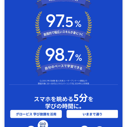
5分
スマホを眺める
を
学びの時間に｡