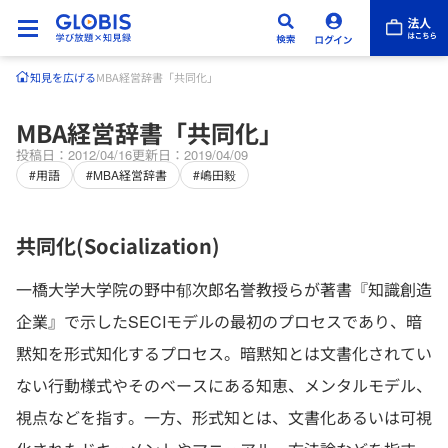
知見を広げる
MBA経営辞書「共同化」
MBA経営辞書「共同化」
投稿日：2012/04/16
更新日：2019/04/09
#用語
#MBA経営辞書
#嶋田毅
共同化(Socialization)
一橋大学大学院の野中郁次郎名誉教授らが著書『知識創造
企業』で示したSECIモデルの最初のプロセスであり、暗
黙知を形式知化するプロセス。暗黙知とは文書化されてい
ない行動様式やそのベースにある知恵、メンタルモデル、
視点などを指す。一方、形式知とは、文書化あるいは可視