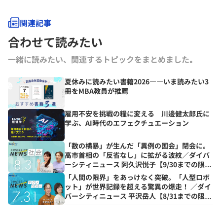
にコラムを連載するとともに、さまざまなテーマで講演なども行ってい
る。
関連記事
合わせて読みたい
一緒に読みたい、関連するトピックをまとめました｡
夏休みに読みたい書籍2026――いま読みたい3
冊をMBA教員が推薦
雇用不安を挑戦の糧に変える 川邊健太郎氏に
学ぶ、AI時代のエフェクチュエーション
「数の横暴」が生んだ「異例の国会」閉会に。
高市首相の「反省なし」に拡がる波紋／ダイバ
ーシティニュース 阿久沢悦子【9/30までの限定
公開】
「人間の限界」をあっけなく突破。「人型ロボ
ット」が世界記録を超える驚異の爆走！ ／ダイ
バーシティニュース 平沢岳人【8/31までの限定
公開】