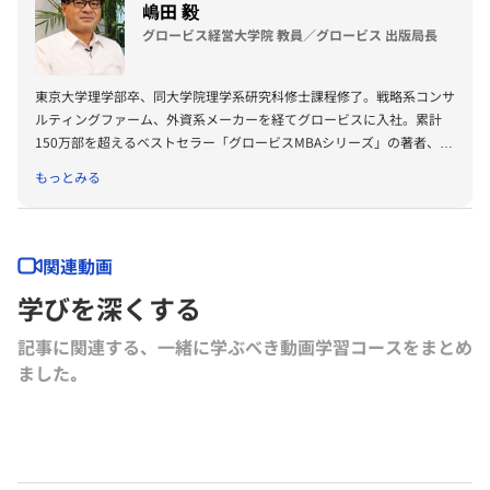
嶋田 毅
グロービス経営大学院 教員／グロービス 出版局長
東京大学理学部卒、同大学院理学系研究科修士課程修了。戦略系コンサ
ルティングファーム、外資系メーカーを経てグロービスに入社。累計
150万部を超えるベストセラー「グロービスMBAシリーズ」の著者、プ
ロデューサーも務める。著書に『グロービスMBAビジネス・ライティ
もっとみる
ング』『グロービスMBAキーワード 図解 基本ビジネス思考法45』
『グロービスMBAキーワード 図解 基本フレームワーク50』『ビジネ
ス仮説力の磨き方』（以上ダイヤモンド社）、『MBA 100の基本』
（東洋経済新報社）、『［実況］ロジカルシンキング教室』『［実況』
関連動画
アカウンティング教室』『競争優位としての経営理念』（以上PHP研
学びを深くする
究所）、『ロジカルシンキングの落とし穴』『バイアス』『KSFとは』
（以上グロービス電子出版）、共著書に『グロービスMBAマネジメン
記事に関連する、一緒に学ぶべき動画学習コースをまとめ
ト・ブック』『グロービスMBAマネジメント・ブックⅡ』『MBA定量
ました｡
分析と意思決定』『グロービスMBAビジネスプラン』『ストーリーで
学ぶマーケティング戦略の基本』（以上ダイヤモンド社）など。その他
にも多数の単著、共著書、共訳書がある。
グロービス経営大学院や企業研修において経営戦略、マーケティング、
事業革新、管理会計、自社課題（アクションラーニング）などの講師を
務める。グロービスのナレッジライブラリ「GLOBIS知見録」に定期的