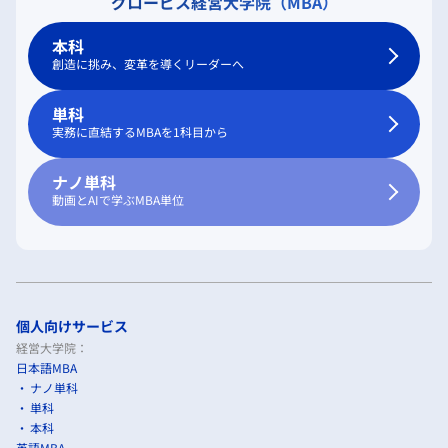
グロービス経営大学院（MBA）
本科
創造に挑み、変革を導くリーダーへ
単科
実務に直結するMBAを1科目から
ナノ単科
動画とAIで学ぶMBA単位
個人向けサービス
経営大学院：
日本語MBA
ナノ単科
単科
本科
英語MBA