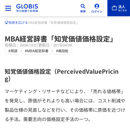
知見を広げる
MBA経営辞書「知覚価値価格設定」
MBA経営辞書「知覚価値価格設定」
投稿日：2008/10/27
更新日：2019/04/09
#用語
#MBA経営辞書
#嶋田毅
知覚価値価格設定（PerceivedValuePricin
g）
マーケティング・リサーチなどにより、「売れる価格帯」
を発見し、原価がそれよりも高い場合には、コスト削減や
製品仕様の見直しなどを行い、その価格帯に原価を近づけ
る手法。需要志向の価格設定手法の一つ。