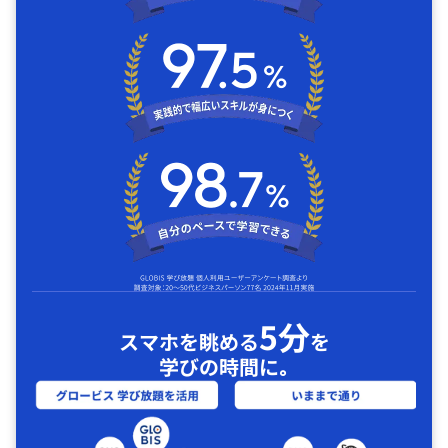
5分
スマホを眺める
を
学びの時間に｡