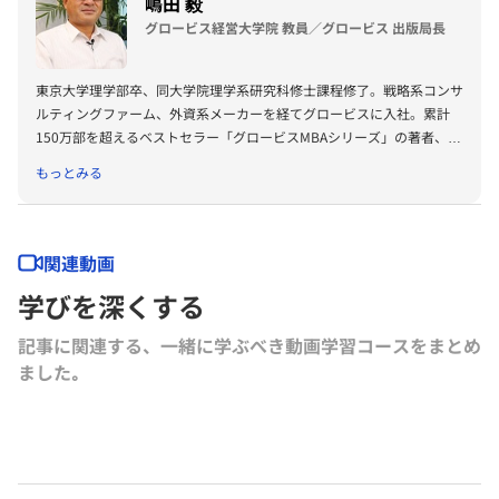
嶋田 毅
グロービス経営大学院 教員／グロービス 出版局長
東京大学理学部卒、同大学院理学系研究科修士課程修了。戦略系コンサ
ルティングファーム、外資系メーカーを経てグロービスに入社。累計
150万部を超えるベストセラー「グロービスMBAシリーズ」の著者、プ
ロデューサーも務める。著書に『グロービスMBAビジネス・ライティ
もっとみる
ング』『グロービスMBAキーワード 図解 基本ビジネス思考法45』
『グロービスMBAキーワード 図解 基本フレームワーク50』『ビジネ
ス仮説力の磨き方』（以上ダイヤモンド社）、『MBA 100の基本』
（東洋経済新報社）、『［実況］ロジカルシンキング教室』『［実況』
関連動画
アカウンティング教室』『競争優位としての経営理念』（以上PHP研
学びを深くする
究所）、『ロジカルシンキングの落とし穴』『バイアス』『KSFとは』
（以上グロービス電子出版）、共著書に『グロービスMBAマネジメン
記事に関連する、一緒に学ぶべき動画学習コースをまとめ
ト・ブック』『グロービスMBAマネジメント・ブックⅡ』『MBA定量
ました｡
分析と意思決定』『グロービスMBAビジネスプラン』『ストーリーで
学ぶマーケティング戦略の基本』（以上ダイヤモンド社）など。その他
にも多数の単著、共著書、共訳書がある。
グロービス経営大学院や企業研修において経営戦略、マーケティング、
事業革新、管理会計、自社課題（アクションラーニング）などの講師を
務める。グロービスのナレッジライブラリ「GLOBIS知見録」に定期的