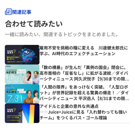
にコラムを連載するとともに、さまざまなテーマで講演なども行ってい
る。
関連記事
合わせて読みたい
一緒に読みたい、関連するトピックをまとめました｡
雇用不安を挑戦の糧に変える 川邊健太郎氏に
学ぶ、AI時代のエフェクチュエーション
「数の横暴」が生んだ「異例の国会」閉会に。
高市首相の「反省なし」に拡がる波紋／ダイバ
ーシティニュース 阿久沢悦子【9/30までの限定
公開】
「人間の限界」をあっけなく突破。「人型ロボ
ット」が世界記録を超える驚異の爆走！ ／ダイ
バーシティニュース 平沢岳人【8/31までの限定
公開】
アイドルと企業の意外な共通点
――Juice=Juiceに見る「入れ替わっても強い
チーム」をつくるパス・ゴール理論