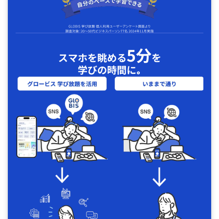
5分
スマホを眺める
を
学びの時間に｡