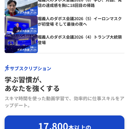
信の達成感を胸に18回目の帰路
堀義人のダボス会議2026（5）イーロンマスク
が初登場 そして最後の夜へ
堀義人のダボス会議2026（4）トランプ大統領
登場
サブスクリプション
学ぶ習慣が､
あなたを強くする
スキマ時間を使った動画学習で、効率的に仕事スキルをア
ップデート。
17,800
本以上の