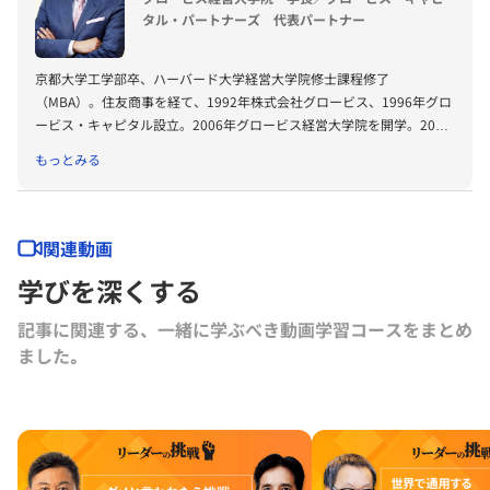
タル・パートナーズ 代表パートナー
京都大学工学部卒、ハーバード大学経営大学院修士課程修了
（MBA）。住友商事を経て、1992年株式会社グロービス、1996年グロ
ービス・キャピタル設立。2006年グロービス経営大学院を開学。2008
年に「G1サミット」を創設。2011年には復興支援プロジェクトKIBOW
もっとみる
を立ち上げる。2016年に茨城ロボッツ、2019年に茨城放送オーナー就
任。2022年にLuckyFesを立ち上げ、現在総合プロデューサーを務め
る。2024年よりBARKSオーナー、世界最大のPR会社の米国エデルマン
社 社外取締役。
関連動画
学びを深くする
記事に関連する、一緒に学ぶべき動画学習コースをまとめ
ました｡