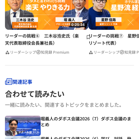
0:25:34
リーダーの挑戦⑥ 三木谷浩史氏（楽
リーダーの挑戦⑦ 星野
天代表取締役会長兼社長）
リゾート代表）
リーダーシップ
知見録 Premium
リーダーシップ
知見録 P
関連記事
合わせて読みたい
一緒に読みたい、関連するトピックをまとめました｡
堀義人のダボス会議2026（7）ダボス会議のま
とめ
堀義人のダボス会議2026（6）学び、対話、発