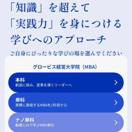
グロービス経営大学院（MBA）
本科
創造に挑み、変革を導くリーダーへ
単科
実務に直結するMBAを1科目から
ナノ単科
動画とAIで学ぶMBA単位