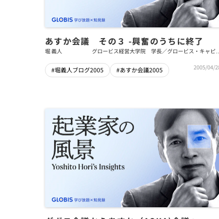
あすか会議 その３ -興奮のうちに終了
堀 義人
グロービス経営大学院 学長／グロービス・キャピ
ル・パートナーズ 代表パートナー
2005/04/2
#堀義人ブログ2005
#あすか会議2005