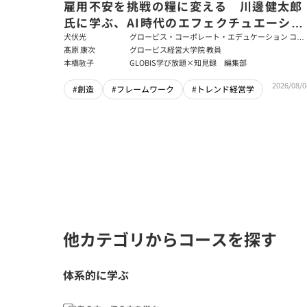
雇用不安を挑戦の糧に変える 川邊健太郎
氏に学ぶ、AI時代のエフェクチュエーショ
ン
犬伏光
グロービス・コーポレート・エデュケーション コー
ポレート・ソリューション・チーム コンサルタント
髙原 康次
グロービス経営大学院 教員
本橋敦子
GLOBIS学び放題×知見録 編集部
2026/08/0
#創造
#フレームワーク
#トレンド経営学
他カテゴリからコースを探す
体系的に学ぶ