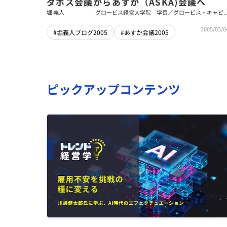
ダボス会議からあすか（ASKA)会議へ
堀 義人
グロービス経営大学院 学長／グロービス・キャピ
ル・パートナーズ 代表パートナー
2005/03/0
#堀義人ブログ2005
#あすか会議2005
ピックアップコンテンツ