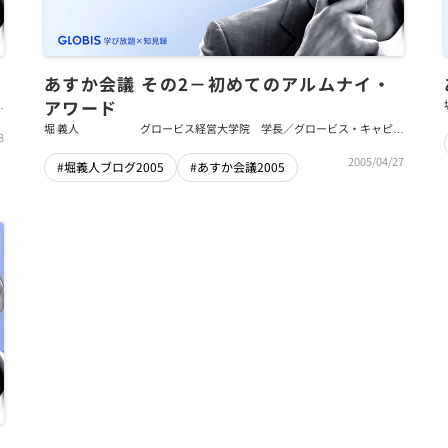
あすか会議 その2－初めてのアルムナイ・
アワード
タ
堀 義人
グロービス経営大学院 学長／グロービス・キャピタ
8
ル・パートナーズ 代表パートナー
2005/04/27
#堀義人ブログ2005
#あすか会議2005