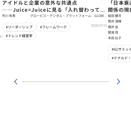
アイドルと企業の意外な共通点
「日本衰
――Juice=Juiceに見る「入れ替わっても
関係の現
強いチーム」をつくるパス・ゴール理論
戦略【櫛
市川 有希
グロービス・デジタル・プラットフォーム GLOBIS
櫛田 健児
学び放題 編集部・コンテンツ開発チーム
筒井 清輝
輝】
2026/07/31
堀井 巌
#リーダーシップ
#フレームワーク
関灘 茂
#トレンド経営学
4
本田 桂子
#G1サミット
#ドナルド