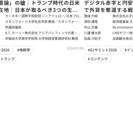
退論」の嘘｜トランプ時代の日米
デジタル赤字と円
在地｜日本が取るべき3つの生存
で外貨を奪還する
田健児×関灘茂×堀井巌×筒井清
る真の条件
カーネギー国際平和財団 シニアフェロー/ 日本プログ
唐鎌 大輔
株式会社みず
ラムディレクター
ト
スタンフォード大学社会学部 教授／スタンフォード
津田 通隆
経済産業省 大
大学アジア太平洋研究センター 所長／東京財団 名誉
デジタル経済
参議院議員
中山 淳雄
Re enter
フェロー
報処理推進機
講師／Plott
A.T. カーニー株式会社 アジアパシフィック代表・日
川邊 健太郎
LINEヤフー
センター 情報分
本法人会長
早稲田大学商学学術院 大学院経営管理研究科 教授
加森 万紀子
加森観光株式
任者
2026/07/30
2026
#地政学
#G1サミット2026
#イ
・トランプ
#コンテンツ