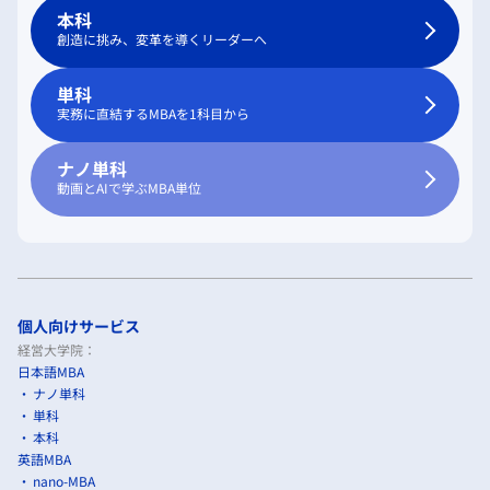
本科
創造に挑み、変革を導くリーダーへ
単科
実務に直結するMBAを1科目から
ナノ単科
動画とAIで学ぶMBA単位
個人向けサービス
経営大学院：
日本語MBA
ナノ単科
単科
本科
英語MBA
nano-MBA