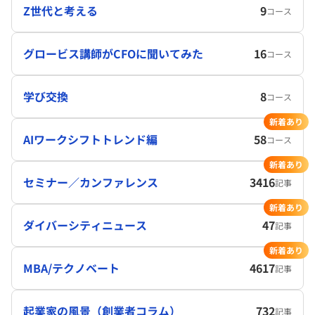
Z世代と考える
9
コース
グロービス講師がCFOに聞いてみた
16
コース
学び交換
8
コース
新着あり
AIワークシフトトレンド編
58
コース
新着あり
セミナー／カンファレンス
3416
記事
新着あり
ダイバーシティニュース
47
記事
新着あり
MBA/テクノベート
4617
記事
起業家の風景（創業者コラム）
732
記事