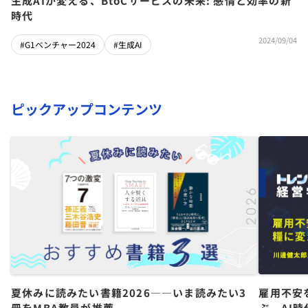
生成AIが変える、BtoCサービスの未来: 感情と効率の新
時代
2024/09/04
#G1ベンチャー2024
#生成AI
ピックアップコンテンツ
夏休みに読みたい書籍2026――いま読みたい3
雇用不安
冊をMBA教員が推薦
ぶ、AI