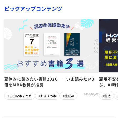
ピックアップコンテンツ
夏休みに読みたい書籍2026――いま読みたい3
雇用不安
冊をMBA教員が推薦
ぶ、AI
2026/08/07
#〇〇な本まとめ
#おすすめ本
#生成AI
#創造