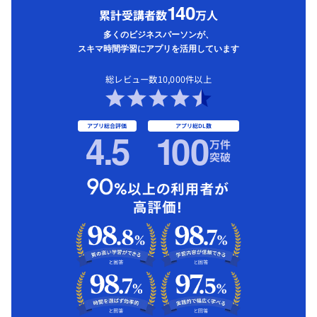
1
40
累計受講者数
万人
多くのビジネスパーソンが、
スキマ時間学習にアプリを活用しています
総レビュー数10,000件以上
アプリ総合評価
アプリ総DL数
4.5
1
00
万件
突破