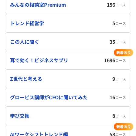
みんなの相談室Premium
156
コース
トレンド経営学
5
コース
この人に聞く
35
コース
新着あり
耳で効く！ビジネスサプリ
1696
コース
Z世代と考える
9
コース
グロービス講師がCFOに聞いてみた
16
コース
学び交換
8
コース
新着あり
AIワークシフトトレンド編
58
コース