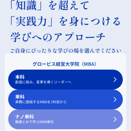
グロービス経営大学院（MBA）
本科
創造に挑み、変革を導くリーダーへ
単科
実務に直結するMBAを1科目から
ナノ単科
動画とAIで学ぶMBA単位