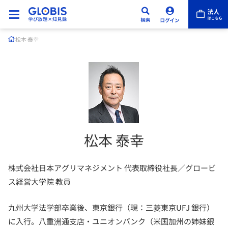
松本 泰幸
松本 泰幸
株式会社日本アグリマネジメント 代表取締役社長／グロービ
ス経営大学院 教員
九州大学法学部卒業後、東京銀行（現：三菱東京UFJ 銀行）
に入行。八重洲通支店・ユニオンバンク（米国加州の姉妹銀