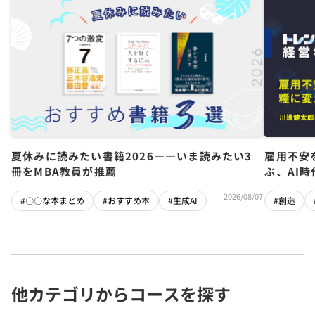
夏休みに読みたい書籍2026――いま読みたい3
雇用不安
冊をMBA教員が推薦
ぶ、AI
2026/08/07
#〇〇な本まとめ
#おすすめ本
#生成AI
#創造
他カテゴリからコースを探す