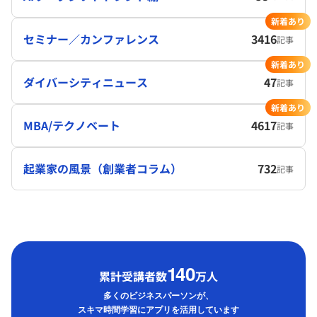
新着あり
セミナー／カンファレンス
3416
記事
新着あり
ダイバーシティニュース
47
記事
新着あり
MBA/テクノベート
4617
記事
起業家の風景（創業者コラム）
732
記事
1
40
累計受講者数
万人
多くのビジネスパーソンが、
スキマ時間学習にアプリを活用しています