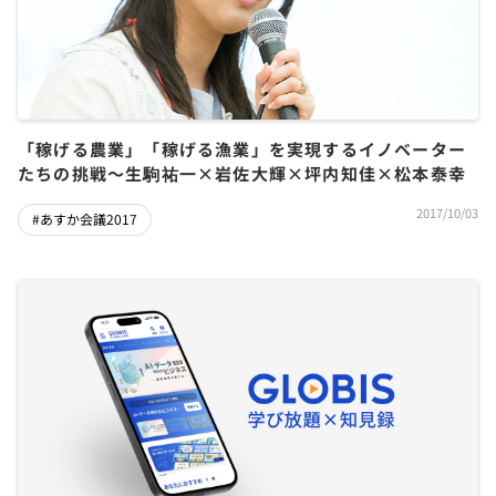
「稼げる農業」「稼げる漁業」を実現するイノベーター
たちの挑戦～生駒祐一×岩佐大輝×坪内知佳×松本泰幸
2017/10/03
#あすか会議2017