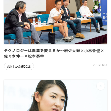
テクノロジーは農業を変えるか～岩佐大輝×小林晋也×
佐々木伸一×松本泰幸
2018/11/13
#あすか会議2018