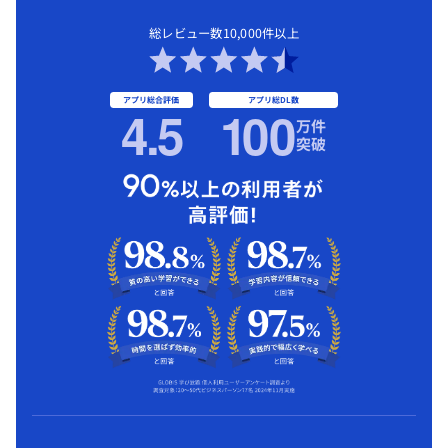
総レビュー数10,000件以上
アプリ総合評価
アプリ総DL数
4.5
1
00
万件
突破