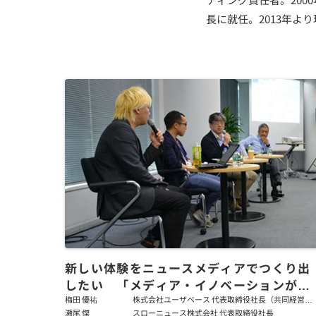
長に就任。2013年よ
新しい体験をニュースメディアでつくり出
したい 「メディア・イノベーションがも
たらす社会」後編
梅田 優祐
株式会社ユーザベース 代表取締役社長（共同経営
者）
瀬尾 傑
スローニュース株式会社 代表取締役社長