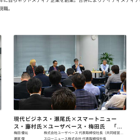
り現職。
現代ビジネス・瀬尾氏×スマートニュー
ス・藤村氏×ユーザベース・梅田氏 「メ
ディア・イノベーションがもたらす社会」
梅田 優祐
株式会社ユーザベース 代表取締役社長（共同経営
者）
瀬尾 傑
スローニュース株式会社 代表取締役社長