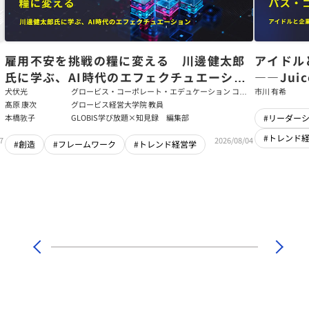
た
雇用不安を挑戦の糧に変える 川邊健太郎
アイドル
氏に学ぶ、AI時代のエフェクチュエーショ
――Jui
ン
強いチー
犬伏光
グロービス・コーポレート・エデュケーション コー
市川 有希
ポレート・ソリューション・チーム コンサルタント
髙原 康次
グロービス経営大学院 教員
本橋敦子
GLOBIS学び放題×知見録 編集部
#リーダー
#トレンド
7
2026/08/04
#創造
#フレームワーク
#トレンド経営学