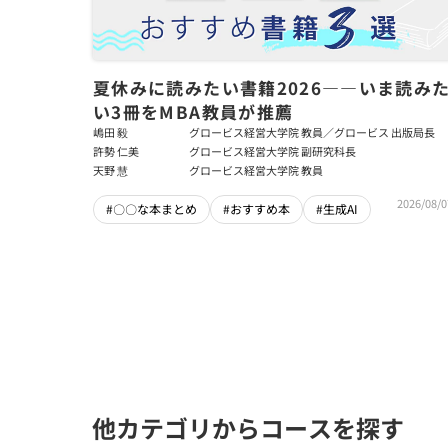
夏休みに読みたい書籍2026――いま読み
い3冊をMBA教員が推薦
嶋田 毅
グロービス経営大学院 教員／グロービス 出版局長
許勢 仁美
グロービス経営大学院 副研究科長
天野 慧
グロービス経営大学院 教員
2026/08/0
#〇〇な本まとめ
#おすすめ本
#生成AI
他カテゴリからコースを探す