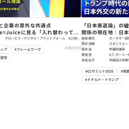
と企業の意外な共通点
「日本衰退論」の
ce=Juiceに見る「入れ替わっても
関係の現在地｜日本
ム」をつくるパス・ゴール理論
戦略【櫛田健児×
グロービス・デジタル・プラットフォーム GLOBIS
櫛田 健児
カーネギー国
学び放題 編集部・コンテンツ開発チーム
ラムディレク
筒井 清輝
スタンフォー
輝】
2026/07/31
大学アジア太
堀井 巌
参議院議員
シップ
#フレームワーク
フェロー
関灘 茂
A.T. カー
経営学
本法人会長
本田 桂子
早稲田大学商
#G1サミット2026
#地
#ドナルド・トランプ