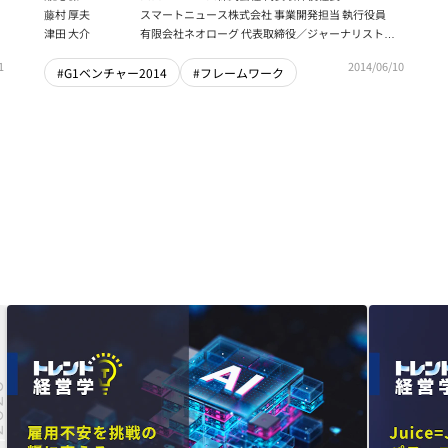
前編
藤村 厚夫
スマートニュース株式会社 事業開発担当 執行役員
津田 大介
有限会社ネオローグ 代表取締役／ジャーナリスト／
メディア・アクティビスト
1
2014/06/10
#G1ベンチャー2014
#フレームワーク