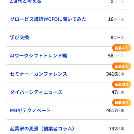
Z世代と考える
9
コース
グロービス講師がCFOに聞いてみた
16
コース
学び交換
8
コース
新着あり
AIワークシフトトレンド編
58
コース
新着あり
セミナー／カンファレンス
3416
記事
新着あり
ダイバーシティニュース
47
記事
新着あり
MBA/テクノベート
4617
記事
起業家の風景（創業者コラム）
732
記事