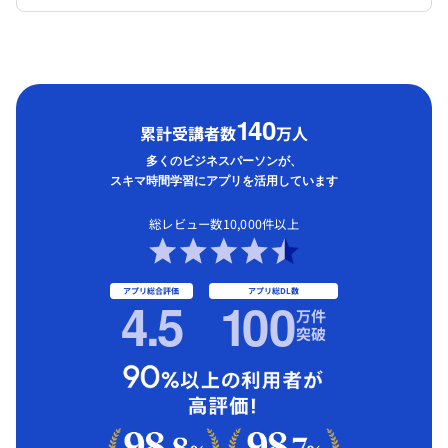
1
40
累計受講者数
万人
多くのビジネスパーソンが、
スキマ時間学習にアプリを活用しています
総レビュー数10,000件以上
アプリ総合評価
アプリ総DL数
4.5
1
00
万件
突破