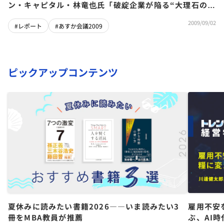
ン・キャピタル・林竜也氏「破綻企業が陥る“大理石の法
則”」（あすか会議2009）
2009/09/02
#レポート
#あすか会議2009
ピックアップコンテンツ
夏休みに読みたい書籍2026――いま読みたい3
雇用不安
冊をMBA教員が推薦
ぶ、AI