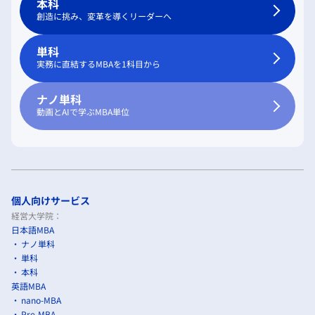
本科
創造に挑み、変革を導くリーダーへ
単科
実務に直結するMBAを1科目から
ナノ単科
動画とAIで学ぶMBA単位
個人向けサービス
経営大学院：
日本語MBA
ナノ単科
単科
本科
英語MBA
nano-MBA
Pre-MBA