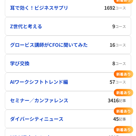
耳で効く！ビジネスサプリ
1692
コース
Z世代と考える
9
コース
グロービス講師がCFOに聞いてみた
16
コース
学び交換
8
コース
新着あり
AIワークシフトトレンド編
57
コース
新着あり
セミナー／カンファレンス
3416
記事
新着あり
ダイバーシティニュース
45
記事
新着あり