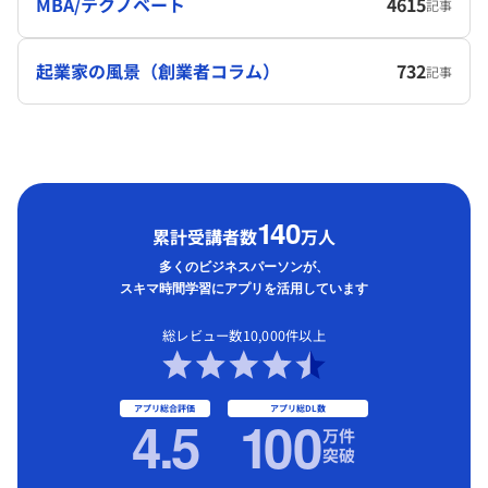
MBA/テクノベート
4615
記事
起業家の風景（創業者コラム）
732
記事
1
40
累計受講者数
万人
多くのビジネスパーソンが、
スキマ時間学習にアプリを活用しています
総レビュー数10,000件以上
アプリ総合評価
アプリ総DL数
4.5
1
00
万件
突破