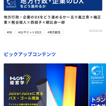
地方行政・企業のDXをどう進めるか～五十嵐立青×楠正
憲×熊谷俊人×西経子×朝比奈一郎
2023/05/29
#DX
#G1サミット2023
#地方創生
ピックアップコンテンツ