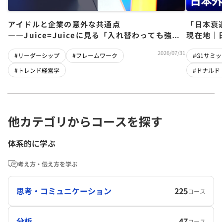
アイドルと企業の意外な共通点
「日本衰
――Juice=Juiceに見る「入れ替わっても強い
現在地｜
チーム」をつくるパス・ゴール理論
児×関灘
2026/07/31
#リーダーシップ
#フレームワーク
#G1サミッ
#トレンド経営学
#ドナルド
他カテゴリからコースを探す
体系的に学ぶ
考え方・伝え方を学ぶ
思考・コミュニケーション
225
コース
分析
47
コース