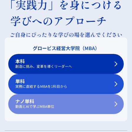
グロービス経営大学院（MBA）
本科
創造に挑み、変革を導くリーダーへ
単科
実務に直結するMBAを1科目から
ナノ単科
動画とAIで学ぶMBA単位