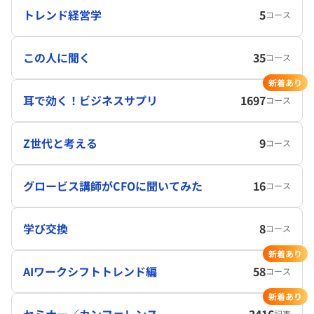
トレンド経営学
5
コース
この人に聞く
35
コース
新着あり
耳で効く！ビジネスサプリ
1697
コース
Z世代と考える
9
コース
グロービス講師がCFOに聞いてみた
16
コース
学び交換
8
コース
新着あり
AIワークシフトトレンド編
58
コース
新着あり
セミナー／カンファレンス
3416
記事