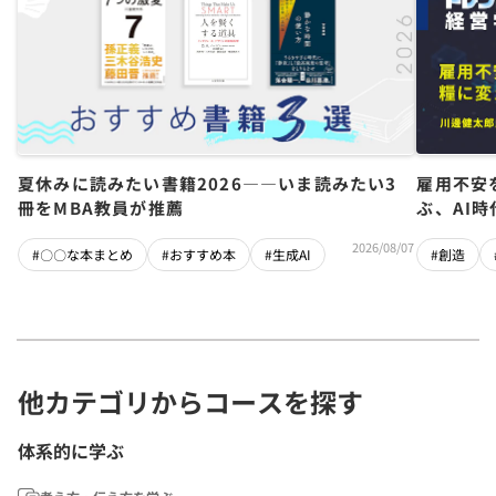
夏休みに読みたい書籍2026――いま読みたい3
雇用不安
冊をMBA教員が推薦
ぶ、AI
2026/08/07
#〇〇な本まとめ
#おすすめ本
#生成AI
#創造
他カテゴリからコースを探す
体系的に学ぶ