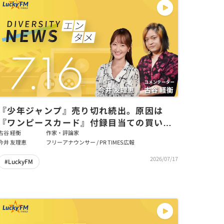
『少年ジャンプ』売り切れ続出。原因は
『ワンピースカード』付録目当ての買い占
め／ダイバーシティニュース 古谷経衡
古谷 経衡
作家・評論家
今井 友理恵
フリーアナウンサー / PR TIMES広報
【8/31までの限定公開】
2026/07/17
#LuckyFM