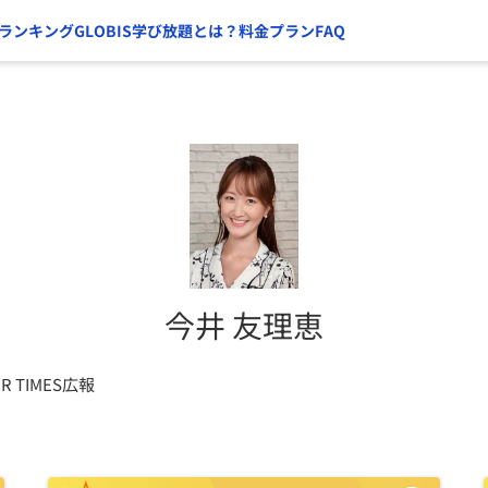
ランキング
GLOBIS学び放題とは？
料金プラン
FAQ
今井 友理恵
 TIMES広報