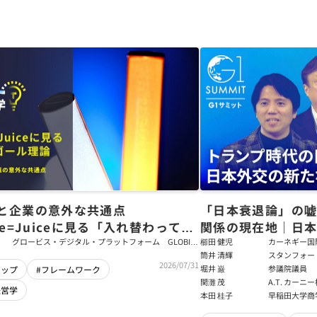
と企業の意外な共通点
「日本衰退論」の
ce=Juiceに見る「入れ替わっても
関係の現在地｜日本
ム」をつくるパス・ゴール理論
戦略【櫛田健児×
グロービス・デジタル・プラットフォーム GLOBIS
櫛田 健児
カーネギー国
学び放題 編集部・コンテンツ開発チーム
ラムディレク
筒井 清輝
スタンフォー
輝】
2026/07/31
大学アジア太
堀井 巌
参議院議員
シップ
#フレームワーク
フェロー
関灘 茂
A.T. カー
経営学
本法人会長
本田 桂子
早稲田大学商