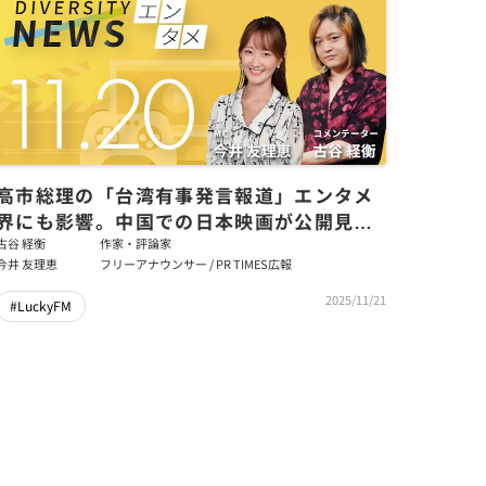
高市総理の「台湾有事発言報道」エンタメ
界にも影響。中国での日本映画が公開見合
わせ／ダイバーシティニュース 古谷経衡
古谷 経衡
作家・評論家
今井 友理恵
フリーアナウンサー / PR TIMES広報
【12/31までの限定公開】
2025/11/21
#LuckyFM