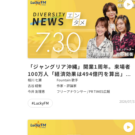
「ジャングリア沖縄」開業1周年。来場者
100万人「経済効果は494億円を算出」そ
の実態とは？／ダイバーシティニュース 相
相川 七瀬
Fountain 歌手
古谷 経衡
作家・評論家
川七瀬/古谷経衡【8/31までの限定公開】
今井 友理恵
フリーアナウンサー / PR TIMES広報
2026/07/3
#LuckyFM