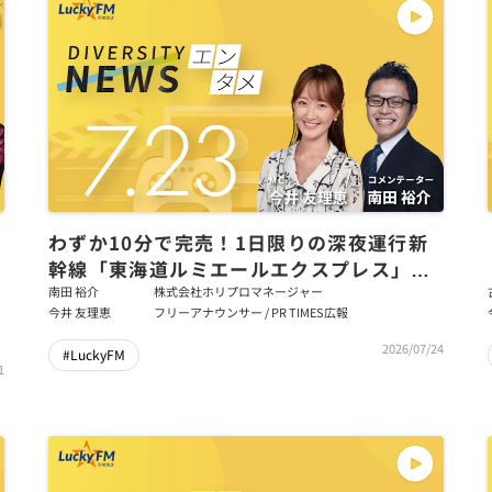
わずか10分で完売！1日限りの深夜運行新
幹線「東海道ルミエールエクスプレス」継
続の検討を／ダイバーシティニュース 南田
南田 裕介
株式会社ホリプロマネージャー
今井 友理恵
フリーアナウンサー / PR TIMES広報
裕介【8/31までの限定公開】
2026/07/24
#LuckyFM
1