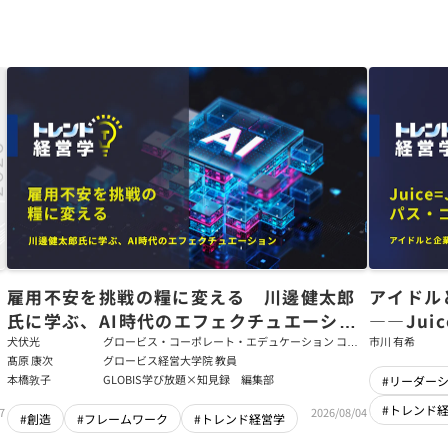
た
雇用不安を挑戦の糧に変える 川邊健太郎
アイドル
氏に学ぶ、AI時代のエフェクチュエーショ
――Jui
ン
強いチー
犬伏光
グロービス・コーポレート・エデュケーション コー
市川 有希
ポレート・ソリューション・チーム コンサルタント
髙原 康次
グロービス経営大学院 教員
本橋敦子
GLOBIS学び放題×知見録 編集部
#リーダー
#トレンド
7
2026/08/04
#創造
#フレームワーク
#トレンド経営学