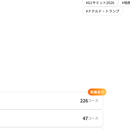
#G1サミット2026
#地
#ドナルド・トランプ
新着あり
226
コース
47
コース