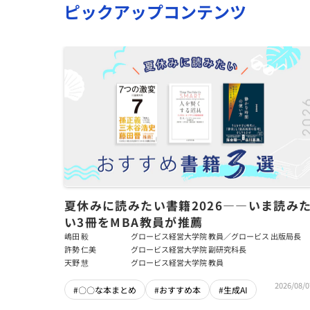
ピックアップコンテンツ
夏休みに読みたい書籍2026――いま読み
い3冊をMBA教員が推薦
嶋田 毅
グロービス経営大学院 教員／グロービス 出版局長
許勢 仁美
グロービス経営大学院 副研究科長
天野 慧
グロービス経営大学院 教員
2026/08/0
#〇〇な本まとめ
#おすすめ本
#生成AI