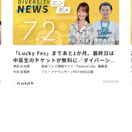
「Lucky Fes」まであと1か月。最終日は
中高生のチケットが無料に／ダイバーシテ
の
ィニュース 津田昌太朗【8/31までの限定公
津田 昌太朗
音楽フェス情報サイト『Festival Life』編集長
今井 友理恵
フリーアナウンサー / PR TIMES広報
開】
0
2026/05/08
#LuckyFM