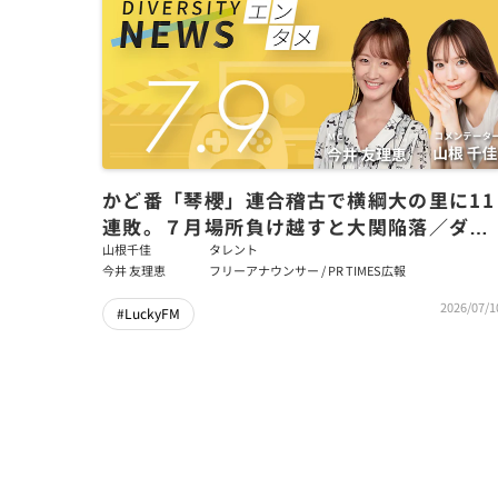
かど番「琴櫻」連合稽古で横綱大の里に11
連敗。７月場所負け越すと大関陥落／ダイ
バーシティニュース 山根千佳【8/31まで
山根千佳
タレント
今井 友理恵
フリーアナウンサー / PR TIMES広報
限定公開】
2026/07/1
#LuckyFM